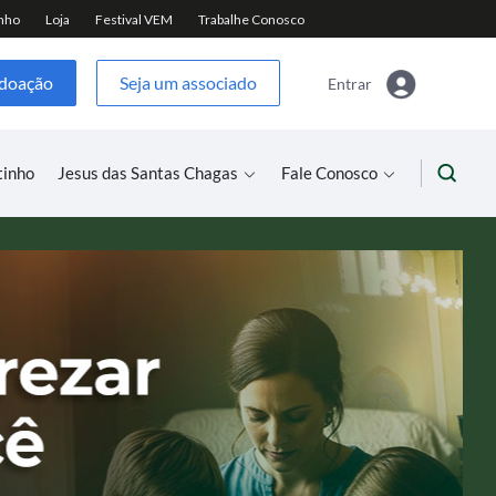
 doação
Seja um associado
Entrar
tinho
Jesus das Santas Chagas
Fale Conosco