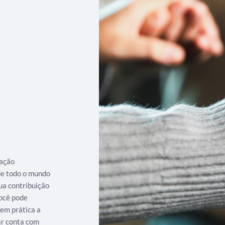
iação
 de todo o mundo
ua contribuição
ocê pode
 em prática a
ar conta com