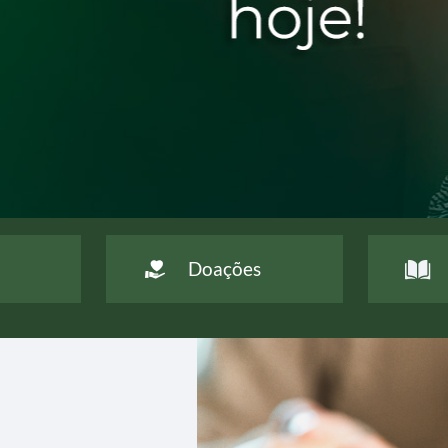
nha Jesus das Santas Chagas.
eciso
Doações