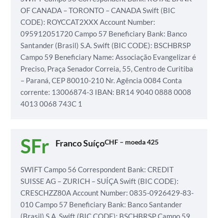
OF CANADA – TORONTO – CANADA
Swift (BIC
CODE): ROYCCAT2XXX
Account Number:
095912051720
Campo 57 Beneficiary Bank: Banco
Santander (Brasil) S.A.
Swift (BIC CODE): BSCHBRSP
Campo 59 Beneficiary Name: Associação Evangelizar é
Preciso,
Praça Senador Correia, 55, Centro de Curitiba
– Paraná, CEP 80010-210
Nr. Agência 0084
Conta
corrente: 13006874-3
IBAN: BR14 9040 0888 0008
4013 0068 743C 1
Franco Suíço
CHF – moeda 425
SWIFT
Campo 56 Correspondent Bank: CREDIT
SUISSE AG – ZURICH – SUÍÇA
Swift (BIC CODE):
CRESCHZZ80A
Account Number: 0835-0926429-83-
010
Campo 57 Beneficiary Bank: Banco Santander
(Brasil) S.A.
Swift (BIC CODE): BSCHBRSP
Campo 59