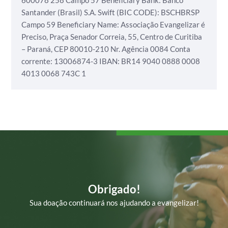
600078 258
Campo 57 Beneficiary Bank: Banco
Santander (Brasil) S.A.
Swift (BIC CODE): BSCHBRSP
Campo 59 Beneficiary Name: Associação Evangelizar é
Preciso,
Praça Senador Correia, 55, Centro de Curitiba
– Paraná, CEP 80010-210
Nr. Agência 0084
Conta
corrente: 13006874-3
IBAN: BR14 9040 0888 0008
4013 0068 743C 1
Obrigado!
Sua doação continuará nos ajudando a evangelizar!