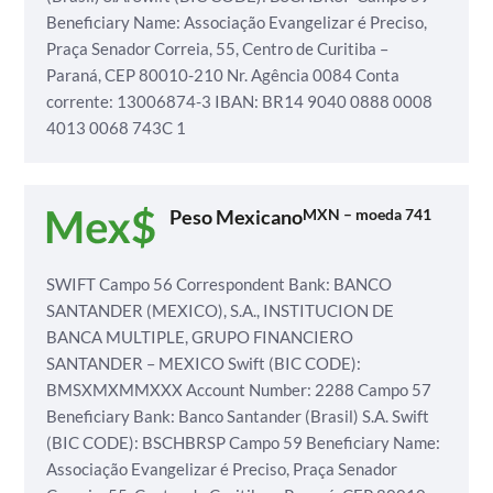
Beneficiary Name: Associação Evangelizar é Preciso,
Praça Senador Correia, 55, Centro de Curitiba –
Paraná, CEP 80010-210
Nr. Agência 0084
Conta
corrente: 13006874-3
IBAN: BR14 9040 0888 0008
4013 0068 743C 1
Peso Mexicano
MXN – moeda 741
SWIFT
Campo 56 Correspondent Bank: BANCO
SANTANDER (MEXICO), S.A., INSTITUCION DE
BANCA
MULTIPLE, GRUPO FINANCIERO
SANTANDER – MEXICO
Swift (BIC CODE):
BMSXMXMMXXX
Account Number: 2288
Campo 57
Beneficiary Bank: Banco Santander (Brasil) S.A.
Swift
(BIC CODE): BSCHBRSP
Campo 59 Beneficiary Name:
Associação Evangelizar é Preciso,
Praça Senador