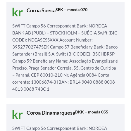
Coroa Sueca
SEK – moeda 070
SWIFT
Campo 56 Correspondent Bank: NORDEA
BANK AB (PUBL) – STOCKHOLM – SUÉCIA
Swift (BIC
CODE): NDEASESSXXX
Account Number:
39527702747SEK
Campo 57 Beneficiary Bank: Banco
Santander (Brasil) S.A.
Swift (BIC CODE): BSCHBRSP
Campo 59 Beneficiary Name: Associação Evangelizar é
Preciso,
Praça Senador Correia, 55, Centro de Curitiba
– Paraná, CEP 80010-210
Nr. Agência 0084
Conta
corrente: 13006874-3
IBAN: BR14 9040 0888 0008
4013 0068 743C 1
Coroa Dinamarquesa
DKK – moeda 055
SWIFT
Campo 56 Correspondent Bank: NORDEA