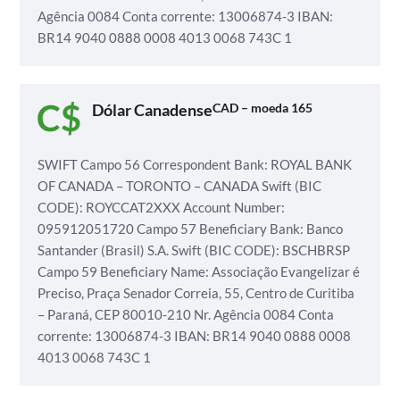
Agência 0084
Conta corrente: 13006874-3
IBAN:
BR14 9040 0888 0008 4013 0068 743C 1
Dólar Canadense
CAD – moeda 165
SWIFT
Campo 56 Correspondent Bank: ROYAL BANK
OF CANADA – TORONTO – CANADA
Swift (BIC
CODE): ROYCCAT2XXX
Account Number:
095912051720
Campo 57 Beneficiary Bank: Banco
Santander (Brasil) S.A.
Swift (BIC CODE): BSCHBRSP
Campo 59 Beneficiary Name: Associação Evangelizar é
Preciso,
Praça Senador Correia, 55, Centro de Curitiba
– Paraná, CEP 80010-210
Nr. Agência 0084
Conta
corrente: 13006874-3
IBAN: BR14 9040 0888 0008
4013 0068 743C 1