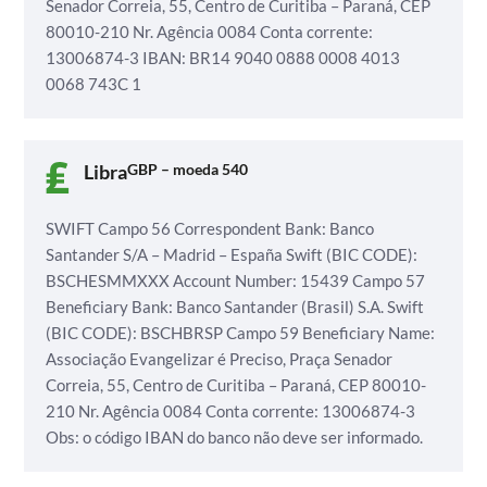
Senador Correia, 55, Centro de Curitiba – Paraná, CEP
80010-210
Nr. Agência 0084
Conta corrente:
13006874-3
IBAN: BR14 9040 0888 0008 4013
0068 743C 1
Libra
GBP – moeda 540
SWIFT
Campo 56 Correspondent Bank: Banco
Santander S/A – Madrid – España
Swift (BIC CODE):
BSCHESMMXXX
Account Number: 15439
Campo 57
Beneficiary Bank: Banco Santander (Brasil) S.A.
Swift
(BIC CODE): BSCHBRSP
Campo 59 Beneficiary Name:
Associação Evangelizar é Preciso,
Praça Senador
Correia, 55, Centro de Curitiba – Paraná, CEP 80010-
210
Nr. Agência 0084
Conta corrente: 13006874-3
Obs: o código IBAN do banco não deve ser informado.