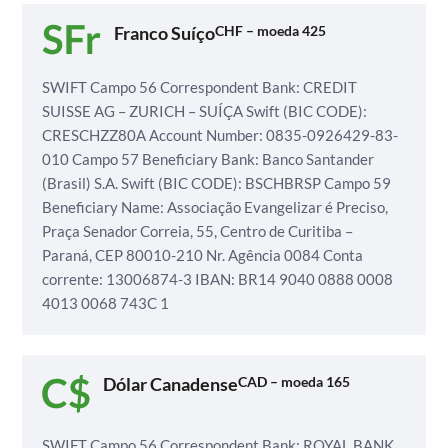
Franco Suíço
CHF – moeda 425
SWIFT
Campo 56 Correspondent Bank: CREDIT
SUISSE AG – ZURICH – SUÍÇA
Swift (BIC CODE):
CRESCHZZ80A
Account Number: 0835-0926429-83-
010
Campo 57 Beneficiary Bank: Banco Santander
(Brasil) S.A.
Swift (BIC CODE): BSCHBRSP
Campo 59
Beneficiary Name: Associação Evangelizar é Preciso,
Praça Senador Correia, 55, Centro de Curitiba –
Paraná, CEP 80010-210
Nr. Agência 0084
Conta
corrente: 13006874-3
IBAN: BR14 9040 0888 0008
4013 0068 743C 1
Dólar Canadense
CAD – moeda 165
SWIFT
Campo 56 Correspondent Bank: ROYAL BANK