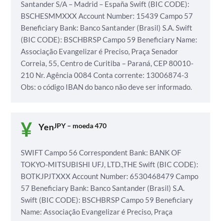
Santander S/A – Madrid – España
Swift (BIC CODE):
BSCHESMMXXX
Account Number: 15439
Campo 57
Beneficiary Bank: Banco Santander (Brasil) S.A.
Swift
(BIC CODE): BSCHBRSP
Campo 59 Beneficiary Name:
Associação Evangelizar é Preciso,
Praça Senador
Correia, 55, Centro de Curitiba – Paraná, CEP 80010-
210
Nr. Agência 0084
Conta corrente: 13006874-3
Obs: o código IBAN do banco não deve ser informado.
Yen
JPY – moeda 470
SWIFT
Campo 56 Correspondent Bank: BANK OF
TOKYO-MITSUBISHI UFJ, LTD.,THE
Swift (BIC CODE):
BOTKJPJTXXX
Account Number: 6530468479
Campo
57 Beneficiary Bank: Banco Santander (Brasil) S.A.
Swift (BIC CODE): BSCHBRSP
Campo 59 Beneficiary
Name: Associação Evangelizar é Preciso,
Praça