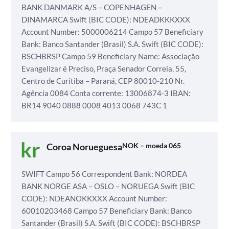
BANK DANMARK A/S – COPENHAGEN –
DINAMARCA
Swift (BIC CODE): NDEADKKKXXX
Account Number: 5000006214
Campo 57 Beneficiary
Bank: Banco Santander (Brasil) S.A.
Swift (BIC CODE):
BSCHBRSP
Campo 59 Beneficiary Name: Associação
Evangelizar é Preciso,
Praça Senador Correia, 55,
Centro de Curitiba – Paraná, CEP 80010-210
Nr.
Agência 0084
Conta corrente: 13006874-3
IBAN:
BR14 9040 0888 0008 4013 0068 743C 1
Coroa Norueguesa
NOK – moeda 065
SWIFT
Campo 56 Correspondent Bank: NORDEA
BANK NORGE ASA –
OSLO – NORUEGA
Swift (BIC
CODE): NDEANOKKXXX
Account Number:
60010203468
Campo 57 Beneficiary Bank: Banco
Santander (Brasil) S.A.
Swift (BIC CODE): BSCHBRSP