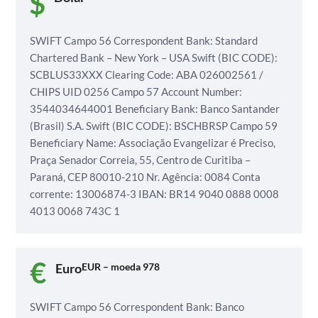
SWIFT
Campo 56 Correspondent Bank: Standard
Chartered Bank –
New York – USA
Swift (BIC CODE):
SCBLUS33XXX
Clearing Code: ABA 026002561 /
CHIPS UID 0256
Campo 57 Account Number:
3544034644001
Beneficiary Bank: Banco Santander
(Brasil) S.A.
Swift (BIC CODE): BSCHBRSP
Campo 59
Beneficiary Name: Associação Evangelizar é Preciso,
Praça Senador Correia, 55, Centro de Curitiba –
Paraná, CEP 80010-210
Nr. Agência: 0084
Conta
corrente: 13006874-3
IBAN: BR14 9040 0888 0008
4013 0068 743C 1
Euro
EUR – moeda 978
SWIFT
Campo 56 Correspondent Bank: Banco