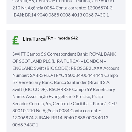
Correia, 55, Centro de Curitiba – Paraná, CEP 80010-
210
Nr. Agência 0084
Conta corrente: 13006874-3
IBAN: BR14 9040 0888 0008 4013 0068 743C 1
Lira Turca
TRY – moeda 642
SWIFT
Campo 56 Correspondent Bank: ROYAL BANK
OF SCOTLAND PLC (LIRA TURCA) – LONDON –
ENGLAND
Swift (BIC CODE): RBOSGB2LXXX
Account
Number: SABRSPLO-TRYC 160034-00444441
Campo
57 Beneficiary Bank: Banco Santander (Brasil) S.A.
Swift (BIC CODE): BSCHBRSP
Campo 59 Beneficiary
Name: Associação Evangelizar é Preciso,
Praça
Senador Correia, 55, Centro de Curitiba – Paraná, CEP
80010-210
Nr. Agência 0084
Conta corrente:
13006874-3
IBAN: BR14 9040 0888 0008 4013
0068 743C 1