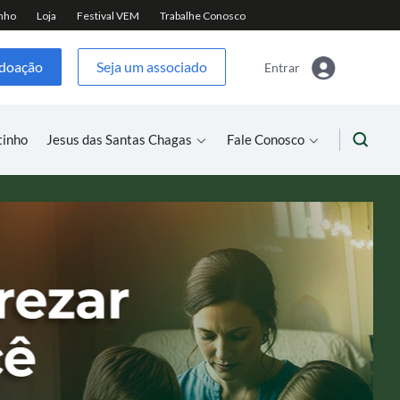
 doação
Seja um associado
Entrar
tinho
Jesus das Santas Chagas
Fale Conosco