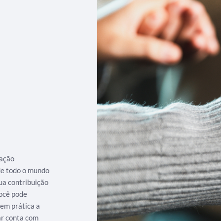
iação
 de todo o mundo
ua contribuição
ocê pode
 em prática a
ar conta com