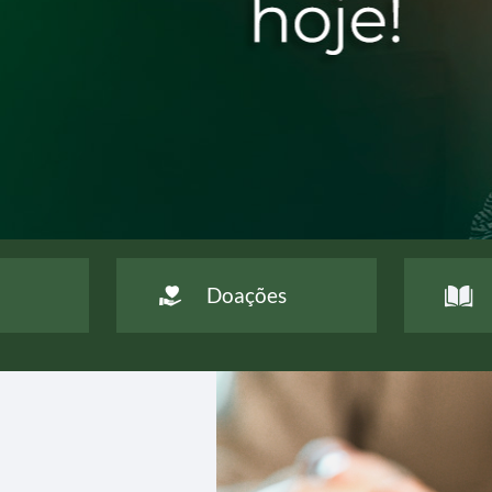
nha Jesus das Santas Chagas.
eciso
Doações