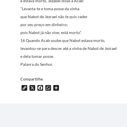
e estava morto, Jezabel disse a Acab:
“Levanta-te e toma posse da vinha
que Nabot de Jezrael não te quis ceder
por seu preço em dinheiro;
pois Nabot já não vive; está morto”.
16 Quando Acab soube que Nabot estava morto,
levantou-se para descer até a vinha de Nabot de Jezrael
e dela tomar posse.
Palavra do Senhor.
Compartilhe
Copy
X
Facebook
WhatsApp
Share
Link