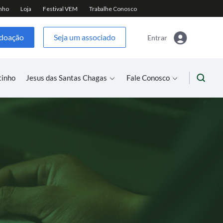
 doação
Seja um associado
Entrar
tinho
Jesus das Santas Chagas
Fale Conosco