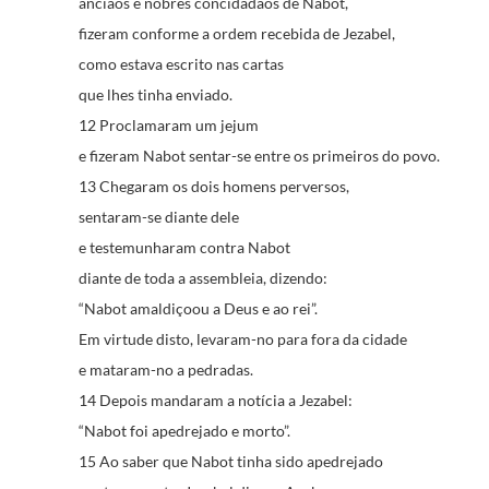
anciãos e nobres concidadãos de Nabot,
fizeram conforme a ordem recebida de Jezabel,
como estava escrito nas cartas
que lhes tinha enviado.
12 Proclamaram um jejum
e fizeram Nabot sentar-se entre os primeiros do povo.
13 Chegaram os dois homens perversos,
sentaram-se diante dele
e testemunharam contra Nabot
diante de toda a assembleia, dizendo:
“Nabot amaldiçoou a Deus e ao rei”.
Em virtude disto, levaram-no para fora da cidade
e mataram-no a pedradas.
14 Depois mandaram a notícia a Jezabel:
“Nabot foi apedrejado e morto”.
15 Ao saber que Nabot tinha sido apedrejado