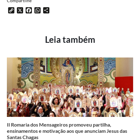
Compartilhe
Copy
X
Facebook
WhatsApp
Share
Link
Leia também
II Romaria dos Mensageiros promoveu partilha,
ensinamentos e motivação aos que anunciam Jesus das
Santas Chagas