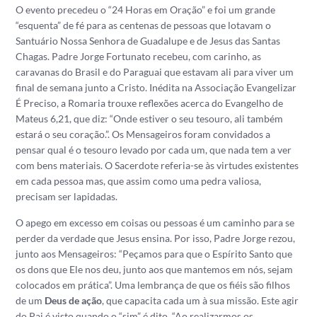
O evento precedeu o “24 Horas em Oração” e foi um grande
“esquenta” de fé para as centenas de pessoas que lotavam o
Santuário Nossa Senhora de Guadalupe e de Jesus das Santas
Chagas. Padre Jorge Fortunato recebeu, com carinho, as
caravanas do Brasil e do Paraguai que estavam ali para viver um
final de semana junto a Cristo. Inédita na Associação Evangelizar
É Preciso, a Romaria trouxe reflexões acerca do Evangelho de
Mateus 6,21, que diz: “Onde estiver o seu tesouro, ali também
estará o seu coração.”. Os Mensageiros foram convidados a
pensar qual é o tesouro levado por cada um, que nada tem a ver
com bens materiais. O Sacerdote referia-se às virtudes existentes
em cada pessoa mas, que assim como uma pedra valiosa,
precisam ser lapidadas.
O apego em excesso em coisas ou pessoas é um caminho para se
perder da verdade que Jesus ensina. Por isso, Padre Jorge rezou,
junto aos Mensageiros: “Peçamos para que o Espírito Santo que
os dons que Ele nos deu, junto aos que mantemos em nós, sejam
colocados em prática”. Uma lembrança de que os fiéis são filhos
de um
Deus de ação
, que capacita cada um à sua missão. Este agir
do Pai é visto quando o “sim” é dito. “Ao realizarmos os