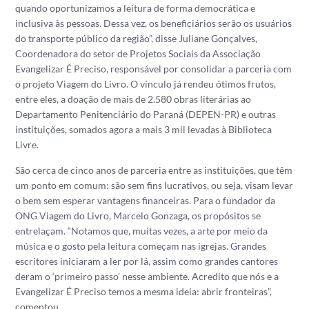
quando oportunizamos a leitura de forma democrática e
inclusiva às pessoas. Dessa vez, os beneficiários serão os usuários
do transporte público da região”, disse Juliane Gonçalves,
Coordenadora do setor de Projetos Sociais da Associação
Evangelizar É Preciso, responsável por consolidar a parceria com
o projeto Viagem do Livro. O vínculo já rendeu ótimos frutos,
entre eles, a doação de mais de 2.580 obras literárias ao
Departamento Penitenciário do Paraná (DEPEN-PR) e outras
instituições, somados agora a mais 3 mil levadas à Biblioteca
Livre.
São cerca de cinco anos de parceria entre as instituições, que têm
um ponto em comum: são sem fins lucrativos, ou seja, visam levar
o bem sem esperar vantagens financeiras. Para o fundador da
ONG Viagem do Livro,
Marcelo Gonzaga
, os propósitos se
entrelaçam. “Notamos que, muitas vezes, a arte por meio da
música e o gosto pela leitura começam nas igrejas. Grandes
escritores iniciaram a ler por lá, assim como grandes cantores
deram o ‘primeiro passo’ nesse ambiente. Acredito que nós e a
Evangelizar É Preciso temos a mesma ideia: abrir fronteiras”,
comentou.