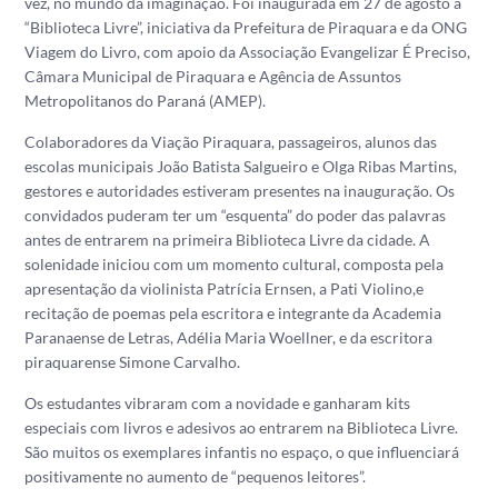
vez, no mundo da imaginação. Foi inaugurada em 27 de agosto a
“Biblioteca Livre”, iniciativa da Prefeitura de Piraquara e da ONG
Viagem do Livro, com apoio da Associação Evangelizar É Preciso,
Câmara Municipal de Piraquara e Agência de Assuntos
Metropolitanos do Paraná (AMEP).
Colaboradores da Viação Piraquara, passageiros, alunos das
escolas municipais João Batista Salgueiro e Olga Ribas Martins,
gestores e autoridades estiveram presentes na inauguração. Os
convidados puderam ter um “esquenta” do poder das palavras
antes de entrarem na primeira Biblioteca Livre da cidade. A
solenidade iniciou com um momento cultural, composta pela
apresentação da violinista Patrícia Ernsen, a Pati Violino,e
recitação de poemas pela escritora e integrante da Academia
Paranaense de Letras, Adélia Maria Woellner, e da escritora
piraquarense Simone Carvalho.
Os estudantes vibraram com a novidade e ganharam
kits
especiais com livros e adesivos ao entrarem na Biblioteca Livre.
São muitos os exemplares infantis no espaço, o que influenciará
positivamente no aumento de “pequenos leitores”.