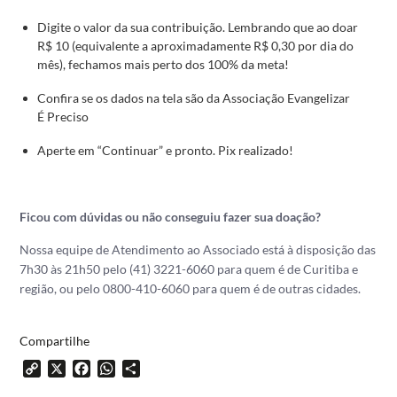
Digite o valor da sua contribuição. Lembrando que ao doar
R$ 10 (equivalente a aproximadamente R$ 0,30 por dia do
mês), fechamos mais perto dos 100% da meta!
Confira se os dados na tela são da Associação Evangelizar
É Preciso
Aperte em “Continuar” e pronto. Pix realizado!
Ficou com dúvidas ou não conseguiu fazer sua doação?
Nossa equipe de Atendimento ao Associado está à disposição das
7h30 às 21h50 pelo (41) 3221-6060 para quem é de Curitiba e
região, ou pelo 0800-410-6060 para quem é de outras cidades.
Compartilhe
Copy
X
Facebook
WhatsApp
Share
Link