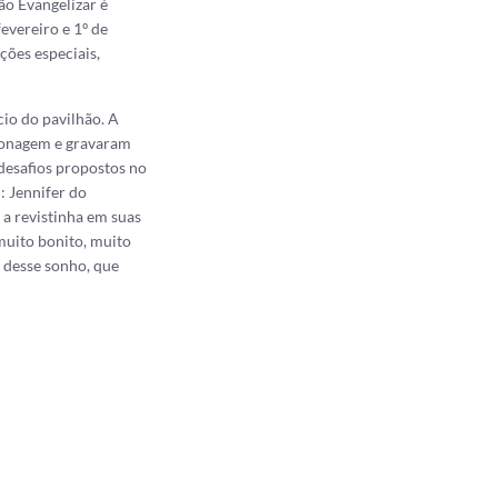
ão Evangelizar é
evereiro e 1º de
ções especiais,
cio do pavilhão. A
rsonagem e gravaram
desafios propostos no
: Jennifer do
 a revistinha em suas
 muito bonito, muito
 desse sonho, que