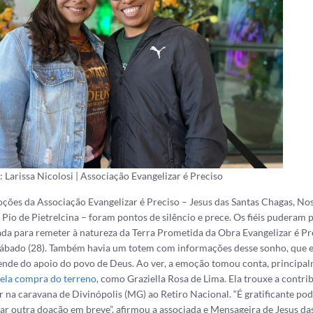
: Larissa Nicolosi | Associação Evangelizar é Preciso
ções da Associação Evangelizar é Preciso – Jesus das Santas Chagas, No
 Pio de Pietrelcina – foram pontos de silêncio e prece. Os fiéis puderam
ada para remeter à natureza da Terra Prometida da Obra Evangelizar é Pre
bado (28). Também havia um totem com informações desse sonho, que est
ende do apoio do povo de Deus. Ao ver, a emoção tomou conta, principa
ela compra do terreno
, como Graziella Rosa de Lima. Ela trouxe a contri
 na caravana de Divinópolis (MG) ao Retiro Nacional. “É gratificante pod
zar outra doação em breve”, afirmou a associada e Mensageira de Jesus da