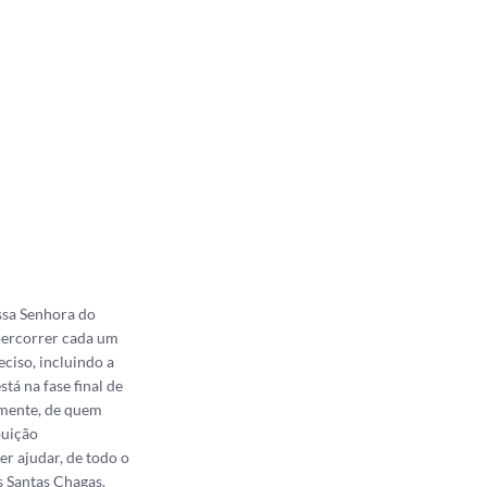
ssa Senhora do
 percorrer cada um
ciso, incluindo a
á na fase final de
lmente, de quem
buição
er ajudar, de todo o
s Santas Chagas.