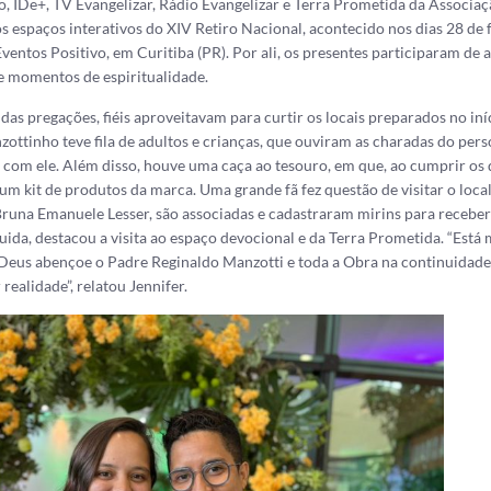
 IDe+, TV Evangelizar, Rádio Evangelizar e Terra Prometida da Associaç
s espaços interativos do XIV Retiro Nacional, acontecido nos dias 28 de f
entos Positivo, em Curitiba (PR). Por ali, os presentes participaram de a
e momentos de espiritualidade.
das pregações, fiéis aproveitavam para curtir os locais preparados no iní
ottinho teve fila de adultos e crianças, que ouviram as charadas do pe
 com ele. Além disso, houve uma caça ao tesouro, em que, ao cumprir os 
a um
kit
de produtos da marca. Uma grande fã fez questão de visitar o local
runa Emanuele Lesser, são associadas e cadastraram mirins para receber
uida, destacou a visita ao espaço devocional e da Terra Prometida. “Está
Deus abençoe o Padre Reginaldo Manzotti e toda a Obra na continuidade
 realidade”, relatou Jennifer.