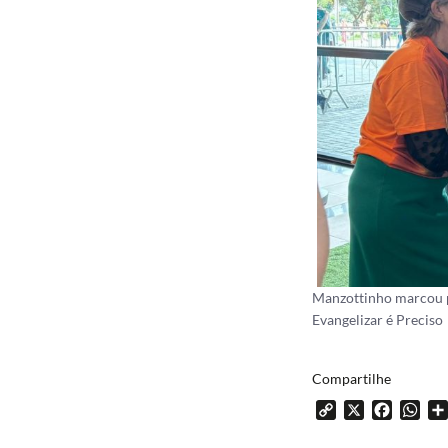
Manzottinho marcou pr
Evangelizar é Preciso
Compartilhe
Copy
X
Facebo
Wh
Link