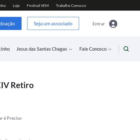
 doação
Seja um associado
Entrar
tinho
Jesus das Santas Chagas
Fale Conosco
XIV Retiro
r é Preciso