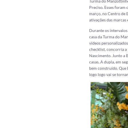
Turma do Manzottinho,
Preciso. Esses foram o
março, no Centro de Ev
ativações das marcas 
Durante os intervalos 
casa da Turma do Manz
vídeos personalizados
check
list
, concorria 
Nascimento. Junto a B
casas. A dupla, em seg
bem construído. Que 
logo logo vai se tornar