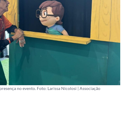
esença no evento. Foto: Larissa Nicolosi | Associação
ok
atsApp
Share