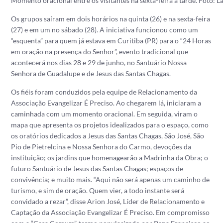
Momento oracional entre os visitantes na sexta-feira à tarde. Foto: L
Os grupos saíram em dois horários na quinta (26) e na sexta-feira
(27) e em um no sábado (28). A iniciativa funcionou como um
“esquenta” para quem já estava em Curitiba (PR) para o “24 Horas
em oração na presença do Senhor”, evento tradicional que
acontecerá nos dias 28 e 29 de junho, no Santuário Nossa
Senhora de Guadalupe e de Jesus das Santas Chagas.
Os fiéis foram conduzidos pela equipe de Relacionamento da
Associação Evangelizar É Preciso. Ao chegarem lá, iniciaram a
caminhada com um momento oracional. Em seguida, viram o
mapa que apresenta os projetos idealizados para o espaço, como
os oratórios dedicados a Jesus das Santas Chagas, São José, São
Pio de Pietrelcina e Nossa Senhora do Carmo, devoções da
instituição; os jardins que homenagearão a Madrinha da Obra; o
futuro Santuário de Jesus das Santas Chagas; espaços de
convivência; e muito mais. “Aqui não será apenas um caminho de
turismo, e sim de oração. Quem vier, a todo instante será
convidado a rezar”, disse Arion José, Líder de Relacionamento e
Captação da Associação Evangelizar É Preciso. Em compromisso