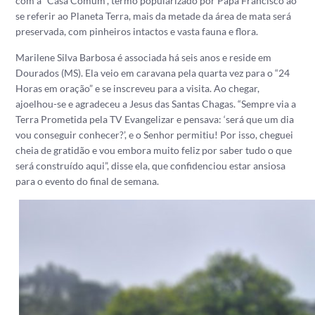
com a “Casa Comum”, termo popularizado por Papa Francisco ao
se referir ao Planeta Terra, mais da metade da área de mata será
preservada, com pinheiros intactos e vasta fauna e flora.
Marilene Silva Barbosa é associada há seis anos e reside em
Dourados (MS). Ela veio em caravana pela quarta vez para o “24
Horas em oração” e se inscreveu para a visita. Ao chegar,
ajoelhou-se e agradeceu a Jesus das Santas Chagas. “Sempre via a
Terra Prometida pela TV Evangelizar e pensava: ‘será que um dia
vou conseguir conhecer?’, e o Senhor permitiu! Por isso, cheguei
cheia de gratidão e vou embora muito feliz por saber tudo o que
será construído aqui”, disse ela, que confidenciou estar ansiosa
para o evento do final de semana.