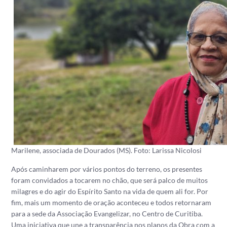
Marilene, associada de Dourados (MS). Foto: Larissa Nicolosi
Após caminharem por vários pontos do terreno, os presentes
foram convidados a tocarem no chão, que será palco de muitos
milagres e do agir do Espírito Santo na vida de quem ali for. Por
fim, mais um momento de oração aconteceu e todos retornaram
para a sede da Associação Evangelizar, no Centro de Curitiba.
Uma iniciativa que une a transparência nos planos da Obra com a