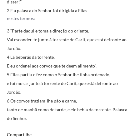
disser!”
2 E a palavra do Senhor foi dirigida a Elias
nestes termos:
3 “Parte daqui e toma a direção do oriente.
Vai esconder-te junto à torrente de Carit,
que está defronte ao
Jordão.
4 Lá beberás da torrente.
E eu ordenei aos corvos que te deem alimento”.
5 Elias partiu e fez como o Senhor lhe tinha ordenado,
e foi morar junto à torrente de Carit,
que está defronte ao
Jordão.
6 Os corvos traziam-lhe pão e carne,
tanto de manhã como de tarde,
e ele bebia da torrente.
Palavra
do Senhor.
Compartilhe