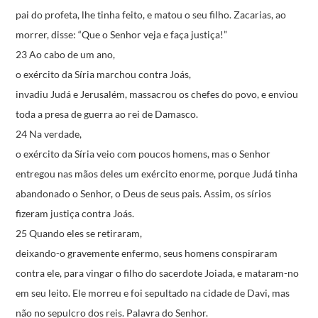
pai do profeta, lhe tinha feito,
e matou o seu filho.
Zacarias, ao
morrer, disse:
“Que o Senhor veja e faça justiça!”
23 Ao cabo de um ano,
o exército da Síria marchou contra Joás,
invadiu Judá e Jerusalém,
massacrou os chefes do povo,
e enviou
toda a presa de guerra ao rei de Damasco.
24 Na verdade,
o exército da Síria veio com poucos homens,
mas o Senhor
entregou nas mãos deles um exército enorme,
porque Judá tinha
abandonado o Senhor,
o Deus de seus pais.
Assim, os sírios
fizeram justiça contra Joás.
25 Quando eles se retiraram,
deixando-o gravemente enfermo,
seus homens conspiraram
contra ele,
para vingar o filho do sacerdote Joiada,
e mataram-no
em seu leito.
Ele morreu e foi sepultado na cidade de Davi,
mas
não no sepulcro dos reis.
Palavra do Senhor.