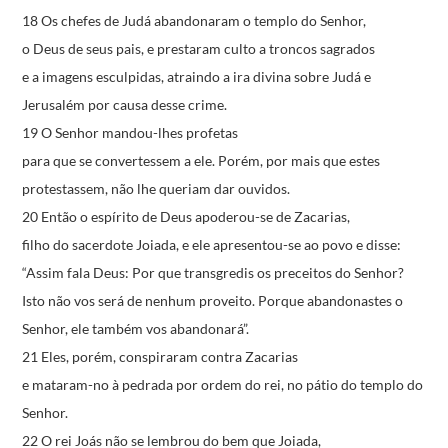
18 Os chefes de Judá abandonaram o templo do Senhor,
o Deus de seus pais,
e prestaram culto a troncos sagrados
e a imagens esculpidas,
atraindo a ira divina sobre Judá e
Jerusalém
por causa desse crime.
19 O Senhor mandou-lhes profetas
para que se convertessem a ele.
Porém, por mais que estes
protestassem,
não lhe queriam dar ouvidos.
20 Então o espírito de Deus apoderou-se de Zacarias,
filho do sacerdote Joiada,
e ele apresentou-se ao povo e disse:
“Assim fala Deus:
Por que transgredis os preceitos do Senhor?
Isto não vos será de nenhum proveito.
Porque abandonastes o
Senhor,
ele também vos abandonará”.
21 Eles, porém, conspiraram contra Zacarias
e mataram-no à pedrada por ordem do rei,
no pátio do templo do
Senhor.
22 O rei Joás não se lembrou do bem que Joiada,