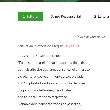
1ª Leitura
Salmo Responsorial
2ª Leitura
Elevo a árvore baixa.
Leitura da Profecia de Ezequiel
17,22-24
22 Assim diz o Senhor Deus:
“Eu mesmo tirarei um galho da copa do cedro,
do mais alto de seus ramos arrancarei um broto
e o plantarei sobre um monte alto e elevado.
23 Vou plantá-lo sobre o alto monte de Israel.
Ele produzirá folhagem, dará frutos
e se tornará um cedro majestoso.
Debaixo dele pousarão todos os pássaros,