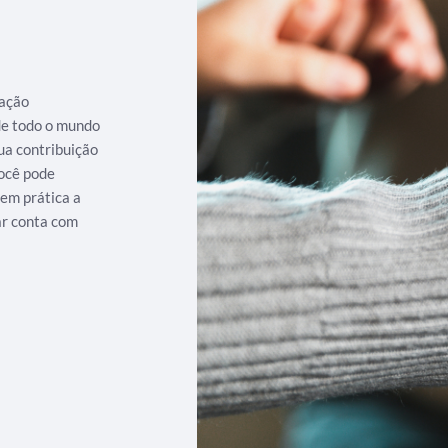
iação
 de todo o mundo
ua contribuição
ocê pode
 em prática a
ar conta com