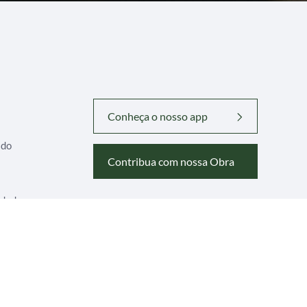
Conheça o nosso app
ado
Contribua com nossa Obra
idade