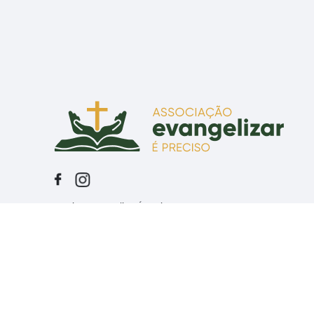
Associação Evangelizar É Preciso
Praça Senador Correia, 55 - CEP 80010-210 - Curitiba, PR
CNPJ: 07.634.465/0001-43