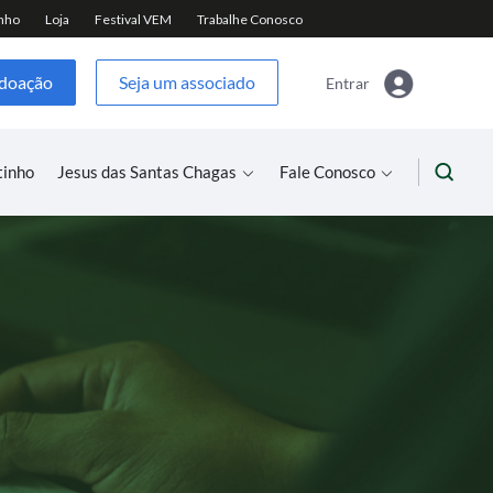
 doação
Seja um associado
Entrar
tinho
Jesus das Santas Chagas
Fale Conosco