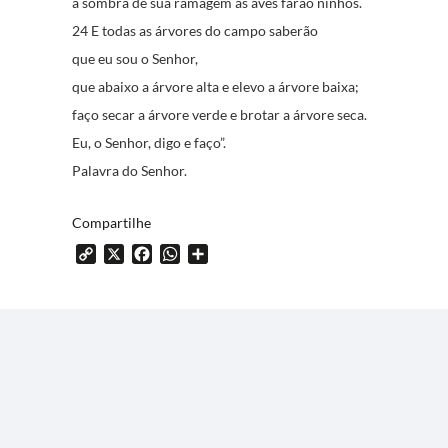
à sombra de sua ramagem as aves farão ninhos.
24 E todas as árvores do campo saberão
que eu sou o Senhor,
que abaixo a árvore alta e elevo a árvore baixa;
faço secar a árvore verde e brotar a árvore seca.
Eu, o Senhor, digo e faço”.
Palavra do Senhor.
Compartilhe
Copy
X
Facebook
WhatsApp
Share
Link