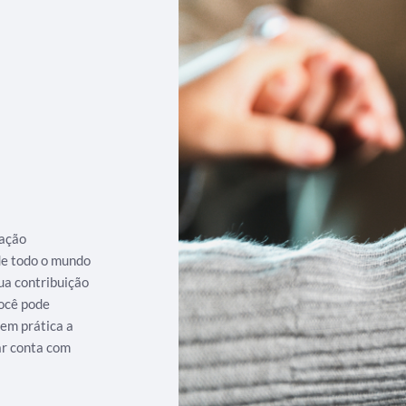
iação
 de todo o mundo
ua contribuição
ocê pode
 em prática a
ar conta com