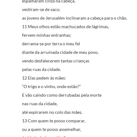
espalharam cinza na cabeça,
vestiram-se de saco;
as jovens de Jerusalém inclinaram a cabeça para o chão.
11 Meus olhos estão machucados de lágrimas,
fervem minhas entranhas;
derrama-se por terra o meu fel
diante da arruinada cidade de meu povo,
vendo desfalecerem tantas crianças
pelas ruas da cidade.
12 Elas pedem às mães:
“O trigo e o vinho, onde estão?”
E vão caindo como derrubadas pela morte
nas ruas da cidade,
até expirarem no colo das mães.
13 Com quem te posso comparar,
ou a quem te posso assemelhar,