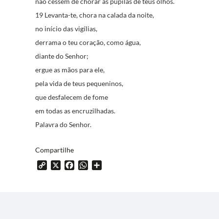
não cessem de chorar as pupilas de teus olhos.
19 Levanta-te, chora na calada da noite,
no início das vigílias,
derrama o teu coração, como água,
diante do Senhor;
ergue as mãos para ele,
pela vida de teus pequeninos,
que desfalecem de fome
em todas as encruzilhadas.
Palavra do Senhor.
Compartilhe
Copy
X
Facebook
WhatsApp
Share
Link