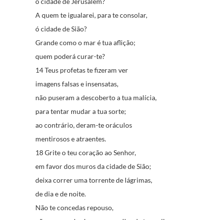
ó cidade de Jerusalém?
A quem te igualarei, para te consolar,
ó cidade de Sião?
Grande como o mar é tua aflição;
quem poderá curar-te?
14 Teus profetas te fizeram ver
imagens falsas e insensatas,
não puseram a descoberto a tua malícia,
para tentar mudar a tua sorte;
ao contrário, deram-te oráculos
mentirosos e atraentes.
18 Grite o teu coração ao Senhor,
em favor dos muros da cidade de Sião;
deixa correr uma torrente de lágrimas,
de dia e de noite.
Não te concedas repouso,