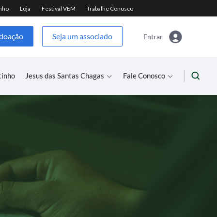
 doação
Seja um associado
Entrar
tinho
Jesus das Santas Chagas
Fale Conosco