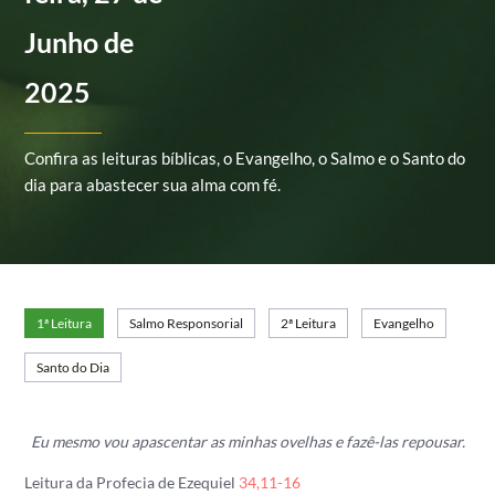
Junho de
2025
Confira as leituras bíblicas, o Evangelho, o Salmo e o Santo do
dia para abastecer sua alma com fé.
1ª Leitura
Salmo Responsorial
2ª Leitura
Evangelho
Santo do Dia
Eu mesmo vou apascentar as minhas ovelhas
e fazê-las repousar.
Leitura da Profecia de Ezequiel
34,11-16