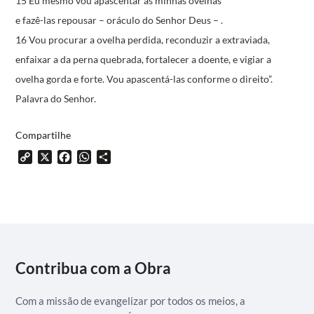
15 Eu mesmo vou apascentar as minhas ovelhas
e fazê-las repousar – oráculo do Senhor Deus – .
16 Vou procurar a ovelha perdida, reconduzir a extraviada,
enfaixar a da perna quebrada,
fortalecer a doente, e vigiar a
ovelha gorda e forte.
Vou apascentá-las conforme o direito”.
Palavra do Senhor.
Compartilhe
Copy
X
Facebook
WhatsApp
Share
Link
Contribua com a Obra
Com a missão de evangelizar por todos os meios, a