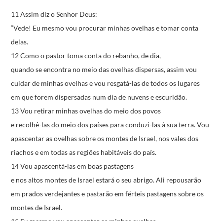
11 Assim diz o Senhor Deus:
“Vede! Eu mesmo vou procurar minhas ovelhas
e tomar conta
delas.
12 Como o pastor toma conta do rebanho, de dia,
quando se encontra no meio das ovelhas dispersas,
assim vou
cuidar de minhas ovelhas
e vou resgatá-las de todos os lugares
em que forem dispersadas
num dia de nuvens e escuridão.
13 Vou retirar minhas ovelhas do meio dos povos
e recolhê-las do meio dos países
para conduzi-las à sua terra.
Vou
apascentar as ovelhas sobre os montes de Israel,
nos vales dos
riachos
e em todas as regiões habitáveis do país.
14 Vou apascentá-las em boas pastagens
e nos altos montes de Israel estará o seu abrigo.
Ali repousarão
em prados verdejantes
e pastarão em férteis pastagens
sobre os
montes de Israel.