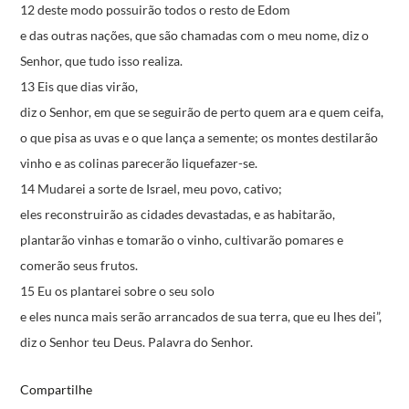
12 deste modo possuirão todos o resto de Edom
e das outras nações,
que são chamadas com o meu nome,
diz o
Senhor, que tudo isso realiza.
13 Eis que dias virão,
diz o Senhor,
em que se seguirão de perto quem ara e quem ceifa,
o que pisa as uvas e o que lança a semente;
os montes destilarão
vinho
e as colinas parecerão liquefazer-se.
14 Mudarei a sorte de Israel, meu povo, cativo;
eles reconstruirão as cidades devastadas,
e as habitarão,
plantarão vinhas e tomarão o vinho,
cultivarão pomares e
comerão seus frutos.
15 Eu os plantarei sobre o seu solo
e eles nunca mais serão arrancados
de sua terra, que eu lhes dei”,
diz o Senhor teu Deus.
Palavra do Senhor.
Compartilhe