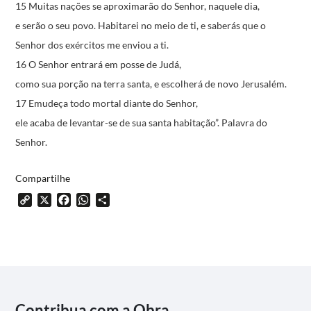
15 Muitas nações se aproximarão do Senhor, naquele dia,
e serão o seu povo.
Habitarei no meio de ti,
e saberás que o
Senhor dos exércitos me enviou a ti.
16 O Senhor entrará em posse de Judá,
como sua porção na terra santa,
e escolherá de novo Jerusalém.
17 Emudeça todo mortal diante do Senhor,
ele acaba de levantar-se de sua santa habitação”.
Palavra do
Senhor.
Compartilhe
Copy
X
Facebook
WhatsApp
Share
Link
Contribua com a Obra