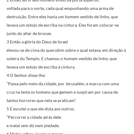
voltada para o norte,
cada qual empunhando uma arma de
destruição.
Entre eles havia um homem vestido de linho,
que
levava um estojo de escriba na cintura.
Eles foram colocar-se
junto do altar de bronze.
3 Então a glória do Deus de Israel
elevou-se de cima do querubim sobre o qual estava,
em direção à
soleira do Templo.
E chamou o homem vestido de linho,
que
levava um estojo de escriba à cintura.
4 O Senhor disse-lhe:
“Passa pelo meio da cidade, por Jerusalém,
e marca com uma
cruz na testa os homens
que gemem e suspiram por causa de
tantos horrores
que nela se praticam”.
5 E escutei o que ele dizia aos outros:
“Percorrei a cidade atrás dele
e matai sem dó nem piedade.
6 Matai velhos, jovens e moças,