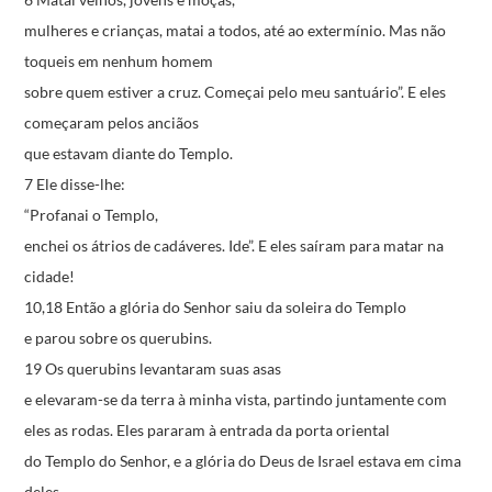
mulheres e crianças,
matai a todos, até ao extermínio.
Mas não
toqueis em nenhum homem
sobre quem estiver a cruz.
Começai pelo meu santuário”.
E eles
começaram pelos anciãos
que estavam diante do Templo.
7 Ele disse-lhe:
“Profanai o Templo,
enchei os átrios de cadáveres.
Ide”.
E eles saíram para matar na
cidade!
10,18 Então a glória do Senhor saiu da soleira do Templo
e parou sobre os querubins.
19 Os querubins levantaram suas asas
e elevaram-se da terra à minha vista,
partindo juntamente com
eles as rodas.
Eles pararam à entrada da porta oriental
do Templo do Senhor,
e a glória do Deus de Israel estava em cima
deles.