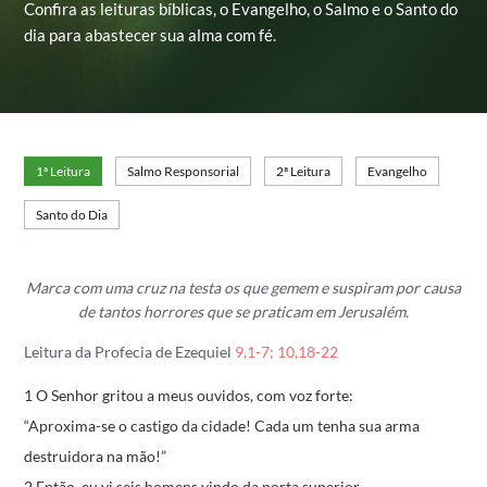
Confira as leituras bíblicas, o Evangelho, o Salmo e o Santo do
dia para abastecer sua alma com fé.
1ª Leitura
Salmo Responsorial
2ª Leitura
Evangelho
Santo do Dia
Marca com uma cruz na testa os que gemem e suspiram por causa
de tantos horrores que se praticam em Jerusalém.
Leitura da Profecia de Ezequiel
9,1-7; 10,18-22
1 O Senhor gritou a meus ouvidos, com voz forte:
“Aproxima-se o castigo da cidade!
Cada um tenha sua arma
destruidora na mão!”
2 Então, eu vi seis homens vindo da porta superior,