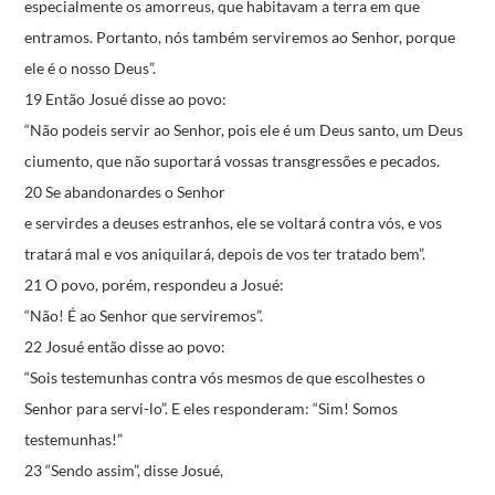
especialmente os amorreus,
que habitavam a terra em que
entramos.
Portanto, nós também serviremos ao Senhor,
porque
ele é o nosso Deus”.
19 Então Josué disse ao povo:
“Não podeis servir ao Senhor,
pois ele é um Deus santo, um Deus
ciumento,
que não suportará vossas transgressões e pecados.
20 Se abandonardes o Senhor
e servirdes a deuses estranhos,
ele se voltará contra vós,
e vos
tratará mal e vos aniquilará,
depois de vos ter tratado bem”.
21 O povo, porém, respondeu a Josué:
“Não! É ao Senhor que serviremos”.
22 Josué então disse ao povo:
“Sois testemunhas contra vós mesmos
de que escolhestes o
Senhor para servi-lo”.
E eles responderam:
“Sim! Somos
testemunhas!”
23 “Sendo assim”, disse Josué,