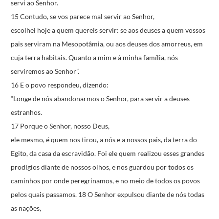
servi ao Senhor.
15 Contudo, se vos parece mal servir ao Senhor,
escolhei hoje a quem quereis servir:
se aos deuses a quem vossos
pais serviram na Mesopotâmia,
ou aos deuses dos amorreus,
em
cuja terra habitais.
Quanto a mim e à minha família,
nós
serviremos ao Senhor”.
16 E o povo respondeu, dizendo:
“Longe de nós abandonarmos o Senhor,
para servir a deuses
estranhos.
17 Porque o Senhor, nosso Deus,
ele mesmo, é quem nos tirou,
a nós e a nossos pais, da terra do
Egito,
da casa da escravidão.
Foi ele quem realizou esses grandes
prodígios
diante de nossos olhos,
e nos guardou por todos os
caminhos
por onde peregrinamos,
e no meio de todos os povos
pelos quais passamos.
18 O Senhor expulsou diante de nós todas
as nações,