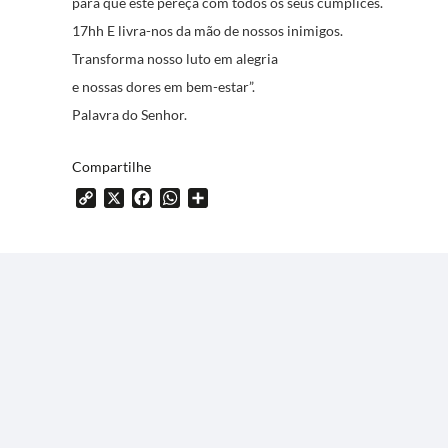
para que este pereça com todos os seus cúmplices.
17hh E livra-nos da mão de nossos inimigos.
Transforma nosso luto em alegria
e nossas dores em bem-estar”.
Palavra do Senhor.
Compartilhe
Copy
X
Facebook
WhatsApp
Share
Link