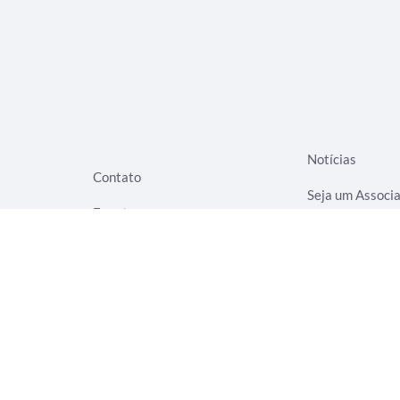
Notícias
Contato
Seja um Associ
Eventos
Termos de Uso
Rede Evangelizar
Aviso de Privac