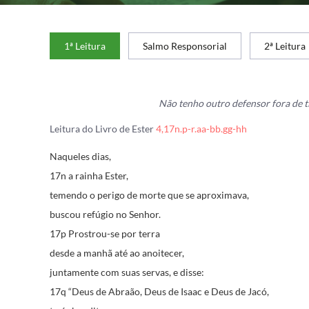
1ª Leitura
Salmo Responsorial
2ª Leitura
Não tenho outro defensor fora de ti
Leitura do Livro de Ester
4,17n.p-r.aa-bb.gg-hh
Naqueles dias,
17n a rainha Ester,
temendo o perigo de morte que se aproximava,
buscou refúgio no Senhor.
17p Prostrou-se por terra
desde a manhã até ao anoitecer,
juntamente com suas servas, e disse:
17q “Deus de Abraão, Deus de Isaac e Deus de Jacó,