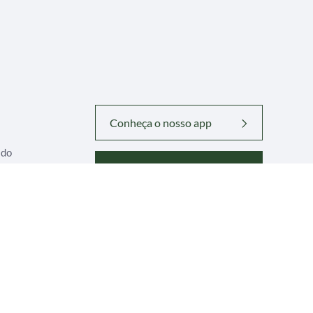
Conheça o nosso app
ado
Contribua com nossa Obra
idade