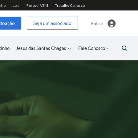
 doação
Seja um associado
Entrar
tinho
Jesus das Santas Chagas
Fale Conosco