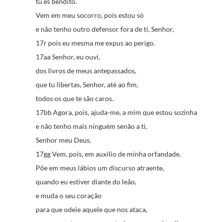
tu és bendito.
Vem em meu socorro, pois estou só
e não tenho outro defensor fora de ti, Senhor,
17r pois eu mesma me expus ao perigo.
17aa Senhor, eu ouvi,
dos livros de meus antepassados,
que tu libertas, Senhor, até ao fim,
todos os que te são caros.
17bb A
gora, pois, ajuda-me, a mim que estou sozinha
e não tenho mais ninguém senão a ti,
Senhor meu Deus.
17gg Vem, pois, em auxílio de minha orfandade.
Põe em meus lábios um discurso atraente,
quando eu estiver diante do leão,
e muda o seu coração
para que odeie aquele que nos ataca,