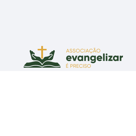
Associação Evangelizar É Preciso
Praça Senador Correia, 55 - CEP 80010-210 - Curitiba, PR
CNPJ: 07.634.465/0001-43