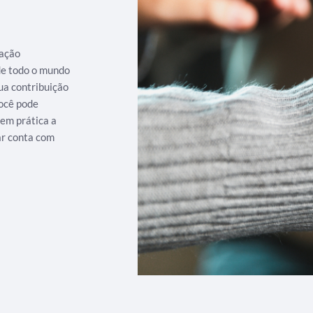
iação
 de todo o mundo
ua contribuição
ocê pode
 em prática a
ar conta com