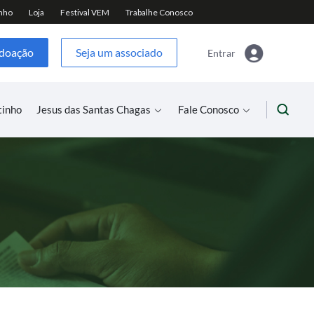
 doação
Seja um associado
Entrar
tinho
Jesus das Santas Chagas
Fale Conosco