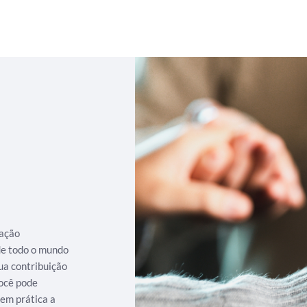
iação
 de todo o mundo
ua contribuição
ocê pode
 em prática a