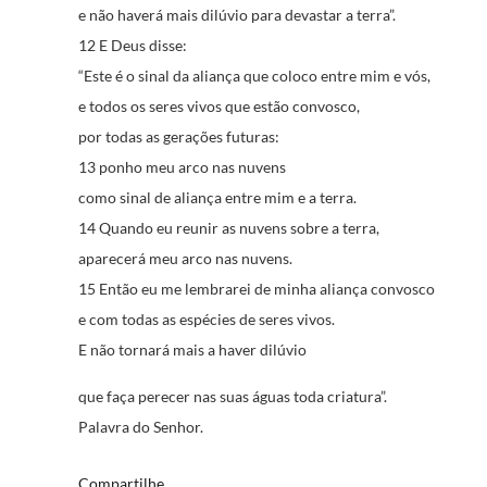
e não haverá mais dilúvio para devastar a terra”.
12 E Deus disse:
“Este é o sinal da aliança que coloco entre mim e vós,
e todos os seres vivos que estão convosco,
por todas as gerações futuras:
13 ponho meu arco nas nuvens
como sinal de aliança entre mim e a terra.
14 Quando eu reunir as nuvens sobre a terra,
aparecerá meu arco nas nuvens.
15 Então eu me lembrarei de minha aliança convosco
e com todas as espécies de seres vivos.
E não tornará mais a haver dilúvio
que faça perecer nas suas águas toda criatura”.
Palavra do Senhor.
Compartilhe