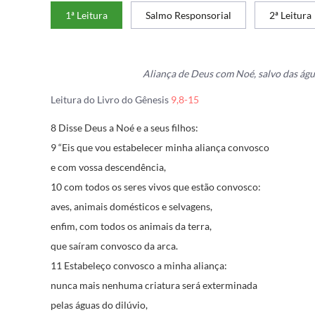
1ª Leitura
Salmo Responsorial
2ª Leitura
Aliança de Deus com Noé, salvo das água
Leitura do Livro do Gênesis
9,8-15
8 Disse Deus a Noé e a seus filhos:
9 “Eis que vou estabelecer minha aliança convosco
e com vossa descendência,
10 com todos os seres vivos que estão convosco:
aves, animais domésticos e selvagens,
enfim, com todos os animais da terra,
que saíram convosco da arca.
11 Estabeleço convosco a minha aliança:
nunca mais nenhuma criatura será exterminada
pelas águas do dilúvio,