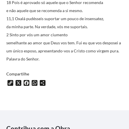
18 Pois é aprovado só aquele que o Senhor recomenda
e não aquele que se recomenda a si mesmo.
11,1 Oxalá pudésseis suportar um pouco de insensatez,
da minha parte.
Na verdade, vós me suportais.
2 Sinto por vós um amor ciumento
semelhante ao amor que Deus vos tem.
Fui eu que vos desposei a
um único esposo,
apresentando-vos a Cristo como virgem pura.
Palavra do Senhor.
Compartilhe
Copy
X
Facebook
WhatsApp
Share
Link
Contribua com a Obra