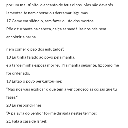
por um mal súbito,
o encanto de teus olhos.
Mas não deverás
lamentar-te
nem chorar ou derramar lágrimas.
17 Geme em silêncio, sem fazer o luto dos mortos.
Põe o turbante na cabeça,
calça as sandálias nos pés,
sem
encobrir a barba,
nem comer o pão dos enlutados”.
18 Eu tinha falado ao povo pela manhã,
e à tarde minha esposa morreu.
Na manhã seguinte, fiz como me
foi ordenado.
19 Então o povo perguntou-me:
“Não nos vais explicar o que têm a ver conosco
as coisas que tu
fazes?”
20 Eu respondi-lhes:
“A palavra do Senhor foi-me dirigida nestes termos:
21 Fala à casa de Israel: