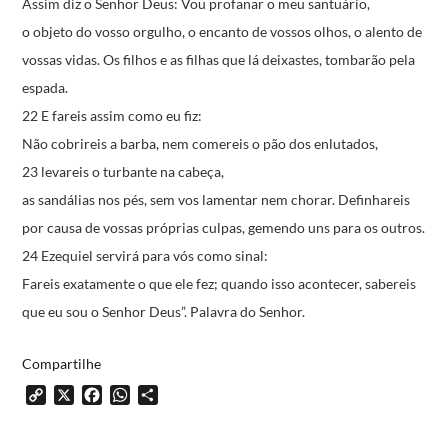
Assim diz o Senhor Deus:
Vou profanar o meu santuário,
o objeto do vosso orgulho,
o encanto de vossos olhos,
o alento de
vossas vidas.
Os filhos e as filhas que lá deixastes,
tombarão pela
espada.
22 E fareis assim como eu fiz:
Não cobrireis a barba,
nem comereis o pão dos enlutados,
23 levareis o turbante na cabeça,
as sandálias nos pés,
sem vos lamentar nem chorar.
Definhareis
por causa de vossas próprias culpas,
gemendo uns para os outros.
24 Ezequiel servirá para vós como sinal:
Fareis exatamente o que ele fez;
quando isso acontecer,
sabereis
que eu sou o Senhor Deus”.
Palavra do Senhor.
Compartilhe
Copy
X
Facebook
WhatsApp
Share
Link