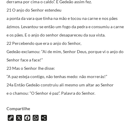
derrama por cima o caldo”.
E Gedeão assim fez.
21 O anjo do Senhor estendeu
a ponta da vara que tinha na mão
e tocou na carne e nos pães
ázimos.
Levantou-se então um fogo da pedra
e consumiu a carne
e os pães.
E o anjo do senhor desapareceu da sua vista.
22 Percebendo que era o anjo do Senhor,
Gedeão exclamou:
“Ai de mim, Senhor Deus,
porque vi o anjo do
Senhor face a face!”
23 Mas o Senhor lhe disse:
“A paz esteja contigo,
não tenhas medo: não morrerás!”
24a
Então Gedeão construiu ali mesmo um altar ao Senhor
e o chamou: “O Senhor é paz”.
Palavra do Senhor.
Compartilhe
Copy
X
Facebook
WhatsApp
Share
Link