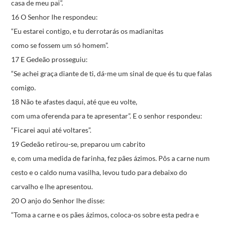
casa de meu pai”.
16 O Senhor lhe respondeu:
“Eu estarei contigo,
e tu derrotarás os madianitas
como se fossem um só homem”.
17 E Gedeão prosseguiu:
“Se achei graça diante de ti,
dá-me um sinal de que és tu que falas
comigo.
18 Não te afastes daqui, até que eu volte,
com uma oferenda para te apresentar”.
E o senhor respondeu:
“Ficarei aqui até voltares”.
19 Gedeão retirou-se, preparou um cabrito
e, com uma medida de farinha, fez pães ázimos.
Pôs a carne num
cesto e o caldo numa vasilha,
levou tudo para debaixo do
carvalho
e lhe apresentou.
20 O anjo do Senhor lhe disse:
“Toma a carne e os pães ázimos,
coloca-os sobre esta pedra
e