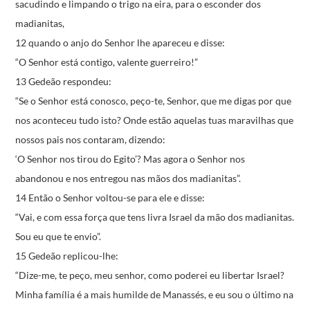
sacudindo e limpando o trigo na eira,
para o esconder dos
madianitas,
12 quando o anjo do Senhor lhe apareceu e disse:
“O Senhor está contigo, valente guerreiro!”
13 Gedeão respondeu:
“Se o Senhor está conosco,
peço-te, Senhor, que me digas
por que
nos aconteceu tudo isto?
Onde estão aquelas tuas maravilhas
que
nossos pais nos contaram,
dizendo:
‘O Senhor nos tirou do Egito’?
Mas agora o Senhor nos
abandonou
e nos entregou nas mãos dos madianitas”.
14
Então o Senhor voltou-se para ele e disse:
“Vai, e com essa força que tens
livra Israel da mão dos madianitas.
Sou eu que te envio”.
15 Gedeão replicou-lhe:
“Dize-me, te peço, meu senhor,
como poderei eu libertar Israel?
Minha família é a mais humilde de Manassés,
e eu sou o último na