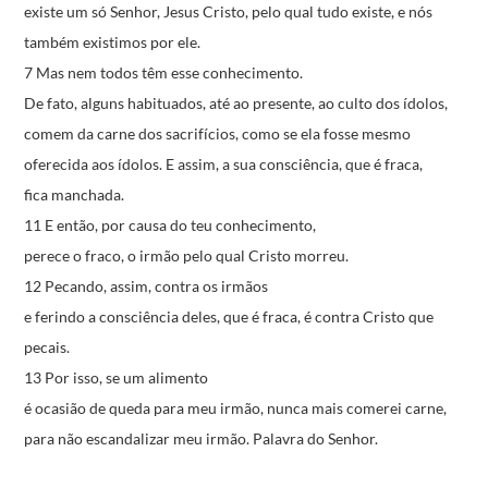
existe um só Senhor, Jesus Cristo,
pelo qual tudo existe,
e nós
também existimos por ele.
7 Mas nem todos têm esse conhecimento.
De fato, alguns habituados, até ao presente,
ao culto dos ídolos,
comem da carne dos sacrifícios,
como se ela fosse mesmo
oferecida aos ídolos.
E assim, a sua consciência, que é fraca,
fica manchada.
11 E então, por causa do teu conhecimento,
perece o fraco,
o irmão pelo qual Cristo morreu.
12 Pecando, assim, contra os irmãos
e ferindo a consciência deles, que é fraca,
é contra Cristo que
pecais.
13 Por isso, se um alimento
é ocasião de queda para meu irmão,
nunca mais comerei carne,
para não escandalizar meu irmão.
Palavra do Senhor.