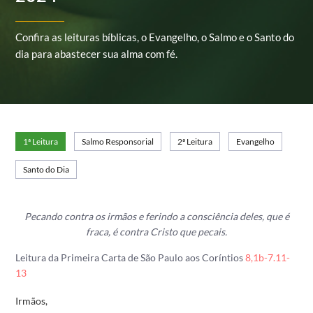
Confira as leituras bíblicas, o Evangelho, o Salmo e o Santo do
dia para abastecer sua alma com fé.
1ª Leitura
Salmo Responsorial
2ª Leitura
Evangelho
Santo do Dia
Pecando contra os irmãos e ferindo a consciência deles, que é
fraca, é contra Cristo que pecais.
Leitura da Primeira Carta de São Paulo aos Coríntios
8,1b-7.11-
13
Irmãos,