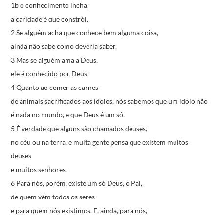
1b o conhecimento incha,
a caridade é que constrói.
2 Se alguém acha que conhece bem alguma coisa,
ainda não sabe como deveria saber.
3 Mas se alguém ama a Deus,
ele é conhecido por Deus!
4 Quanto ao comer as carnes
de animais sacrificados aos ídolos,
nós sabemos que um ídolo não
é nada no mundo,
e que Deus é um só.
5 É verdade que alguns são chamados deuses,
no céu ou na terra,
e muita gente pensa que existem muitos
deuses
e muitos senhores.
6 Para nós, porém, existe um só Deus, o Pai,
de quem vêm todos os seres
e para quem nós existimos.
E, ainda, para nós,