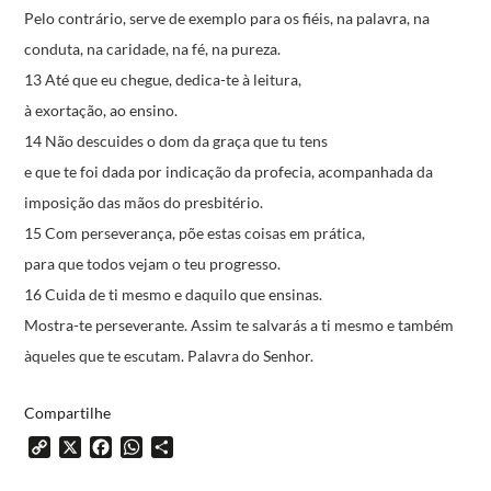
Pelo contrário, serve de exemplo para os fiéis,
na palavra, na
conduta, na caridade,
na fé, na pureza.
13 Até que eu chegue, dedica-te à leitura,
à exortação, ao ensino.
14 Não descuides o dom da graça que tu tens
e que te foi dada por indicação da profecia,
acompanhada da
imposição das mãos do presbitério.
15 Com perseverança, põe estas coisas em prática,
para que todos vejam o teu progresso.
16 Cuida de ti mesmo e daquilo que ensinas.
Mostra-te perseverante.
Assim te salvarás a ti mesmo
e também
àqueles que te escutam.
Palavra do Senhor.
Compartilhe
Copy
X
Facebook
WhatsApp
Share
Link