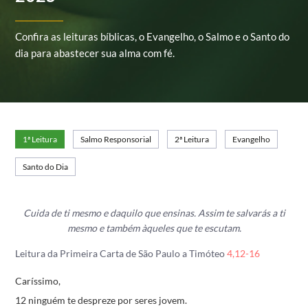
Confira as leituras bíblicas, o Evangelho, o Salmo e o Santo do
dia para abastecer sua alma com fé.
1ª Leitura
Salmo Responsorial
2ª Leitura
Evangelho
Santo do Dia
Cuida de ti mesmo e daquilo que ensinas.
Assim te salvarás a ti
mesmo
e também àqueles que te escutam.
Leitura da Primeira Carta de São Paulo a Timóteo
4,12-16
Caríssimo,
12 ninguém te despreze por seres jovem.