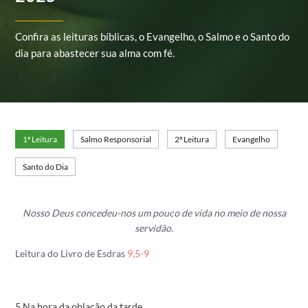
Confira as leituras bíblicas, o Evangelho, o Salmo e o Santo do
dia para abastecer sua alma com fé.
1ª Leitura
Salmo Responsorial
2ª Leitura
Evangelho
Santo do Dia
Nosso Deus concedeu-nos um pouco de vida
no meio de nossa
servidão.
Leitura do Livro de Esdras
9,5-9
5 Na hora da oblação da tarde,