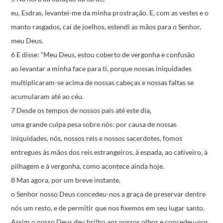
eu, Esdras, levantei-me da minha prostração.
E, com as vestes e o
manto rasgados, caí de joelhos,
estendi as mãos para o Senhor,
meu Deus.
6 E disse: “Meu Deus, estou coberto de vergonha e confusão
ao levantar a minha face para ti,
porque nossas iniquidades
multiplicaram-se acima de nossas cabeças
e nossas faltas se
acumularam até ao céu.
7 Desde os tempos de nossos pais até este dia,
uma grande culpa pesa sobre nós:
por causa de nossas
iniquidades,
nós, nossos reis e nossos sacerdotes,
fomos
entregues às mãos dos reis estrangeiros,
à espada, ao cativeiro, à
pilhagem e à vergonha,
como acontece ainda hoje.
8 Mas agora, por um breve instante,
o Senhor nosso Deus concedeu-nos a graça
de preservar dentre
nós um resto,
e de permitir que nos fixemos em seu lugar santo.
Assim o nosso Deus deu brilho aos nossos olhos
e concedeu-nos