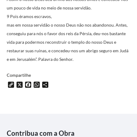
um pouco de vida no meio de nossa servidão.
9 Pois éramos escravos,
mas em nossa servidão o nosso Deus não nos abandonou.
Antes,
conseguiu para nós o favor dos reis da Pérsia,
deu-nos bastante
vida
para podermos reconstruir o templo do nosso Deus
e
restaurar suas ruínas,
e concedeu-nos um abrigo seguro em Judá
e em Jerusalém”.
Palavra do Senhor.
Compartilhe
Copy
X
Facebook
WhatsApp
Share
Link
Contribua com a Obra