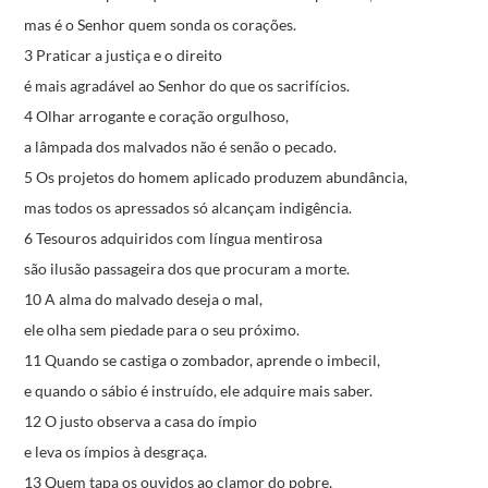
mas é o Senhor quem sonda os corações.
3 Praticar a justiça e o direito
é mais agradável ao Senhor do que os sacrifícios.
4 Olhar arrogante e coração orgulhoso,
a lâmpada dos malvados não é senão o pecado.
5 Os projetos do homem aplicado produzem abundância,
mas todos os apressados só alcançam indigência.
6 Tesouros adquiridos com língua mentirosa
são ilusão passageira dos que procuram a morte.
10 A alma do malvado deseja o mal,
ele olha sem piedade para o seu próximo.
11 Quando se castiga o zombador, aprende o imbecil,
e quando o sábio é instruído, ele adquire mais saber.
12 O justo observa a casa do ímpio
e leva os ímpios à desgraça.
13 Quem tapa os ouvidos ao clamor do pobre,