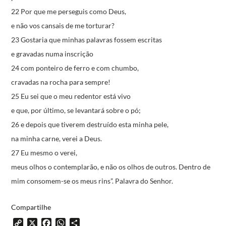
22 Por que me perseguis como Deus,
e não vos cansais de me torturar?
23 Gostaria que minhas palavras fossem escritas
e gravadas numa inscrição
24 com ponteiro de ferro e com chumbo,
cravadas na rocha para sempre!
25 Eu sei que o meu redentor está vivo
e que, por último, se levantará sobre o pó;
26 e depois que tiverem destruído esta minha pele,
na minha carne, verei a Deus.
27 Eu mesmo o verei,
meus olhos o contemplarão,
e não os olhos de outros.
Dentro de
mim consomem-se os meus rins”.
Palavra do Senhor.
Compartilhe
Copy
X
Facebook
WhatsApp
Share