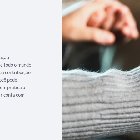
iação
 de todo o mundo
ua contribuição
ocê pode
 em prática a
ar conta com