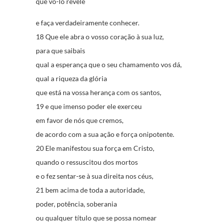
que vo-lo revele
e faça verdadeiramente conhecer.
18 Que ele abra o vosso coração à sua luz,
para que saibais
qual a esperança que o seu chamamento vos dá,
qual a riqueza da glória
que está na vossa herança com os santos,
19 e que imenso poder ele exerceu
em favor de nós que cremos,
de acordo com a sua ação e força onipotente.
20 Ele manifestou sua força em Cristo,
quando o ressuscitou dos mortos
e o fez sentar-se à sua direita nos céus,
21 bem acima de toda a autoridade,
poder, potência, soberania
ou qualquer título que se possa nomear