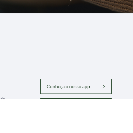
Conheça o nosso app
ado
Contribua com nossa Obra
idade