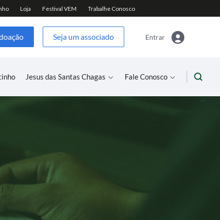
 doação
Seja um associado
Entrar
tinho
Jesus das Santas Chagas
Fale Conosco