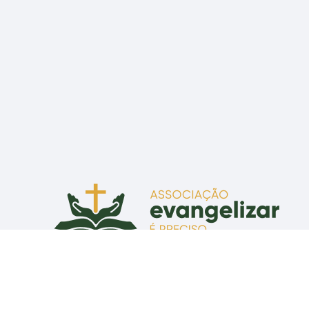
Associação Evangelizar É Preciso
Praça Senador Correia, 55 - CEP 80010-210 - Curitiba, PR
CNPJ: 07.634.465/0001-43