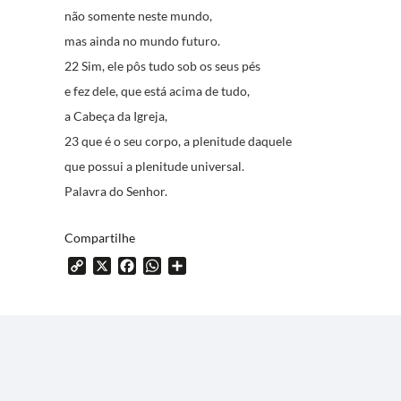
não somente neste mundo,
mas ainda no mundo futuro.
22 Sim, ele pôs tudo sob os seus pés
e fez dele, que está acima de tudo,
a Cabeça da Igreja,
23 que é o seu corpo, a plenitude daquele
que possui a plenitude universal.
Palavra do Senhor.
Compartilhe
Copy
X
Facebook
WhatsApp
Share
Link