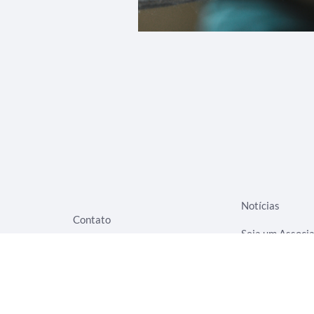
Notícias
Contato
Seja um Associ
Eventos
Termos de Uso
Rede Evangelizar
Aviso de Privac