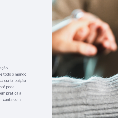
iação
 de todo o mundo
ua contribuição
ocê pode
 em prática a
ar conta com