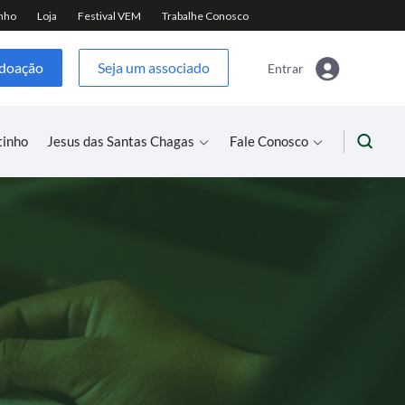
 doação
Seja um associado
Entrar
tinho
Jesus das Santas Chagas
Fale Conosco