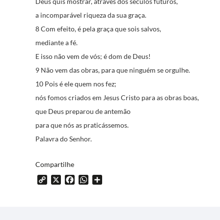
Deus quis mostrar, através dos séculos futuros,
a incomparável riqueza da sua graça.
8 Com efeito, é pela graça que sois salvos,
mediante a fé.
E isso não vem de vós; é dom de Deus!
9 Não vem das obras, para que ninguém se orgulhe.
10 Pois é ele quem nos fez;
nós fomos criados em Jesus Cristo para as obras boas,
que Deus preparou de antemão
para que nós as praticássemos.
Palavra do Senhor.
Compartilhe
Copy
X
Facebook
WhatsApp
Share
Link