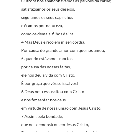
Outrora nos abandonávamos às paixões da carne;
satisfazíamos os seus desejos,
seguíamos os seus caprichos
e éramos por natureza,
como os demais, filhos da ira.
4 Mas Deus é rico em misericórdia.
Por causa do grande amor com que nos amou,
5 quando estávamos mortos
por causa das nossas faltas,
ele nos deu a vida com Cristo.
É por graça que vós sois salvos!
6 Deus nos ressuscitou com Cristo
e nos fez sentar nos céus
em virtude de nossa união com Jesus Cristo.
7 Assim, pela bondade,
que nos demonstrou em Jesus Cristo,