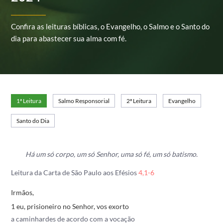
Confira as leituras bíblicas, o Evangelho, o Salmo e o Santo do
dia para abastecer sua alma com fé.
1ª Leitura
Salmo Responsorial
2ª Leitura
Evangelho
Santo do Dia
Há um só corpo, um só Senhor, uma só fé, um só batismo.
Leitura da Carta de São Paulo aos Efésios
4,1-6
Irmãos,
1 eu, prisioneiro no Senhor, vos exorto
a caminhardes de acordo com a vocação