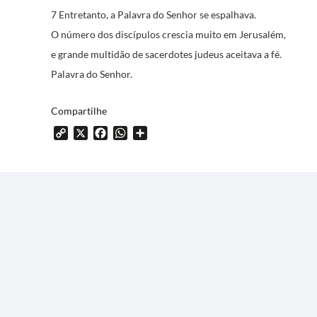
7 Entretanto, a Palavra do Senhor se espalhava.
O número dos discípulos crescia muito em Jerusalém,
e grande multidão de sacerdotes judeus aceitava a fé.
Palavra do Senhor.
Compartilhe
Copy
X
Facebook
WhatsApp
Share
Link