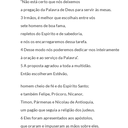
“Não está certo que nós deixemos
a pregação da Palavra de Deus para servir às mesas.
3 Irmãos, é melhor que escolhais entre vós
sete homens de boa fama,
repletos do Espírito e de sabedoria,
e nós os encarregaremos dessa tarefa.
4 Desse modo nós poderemos dedicar-nos inteiramente
à oração e ao serviço da Palavra”.
5 A proposta agradou a toda a multidão.
Então escolheram Estêvão,
homem cheio de fé e do Espírito Santo;
e também Felipe, Prócoro, Nicanor,
Timon, Pármenas e Nicolau de Antioquia,
um pagão que seguia a religião dos judeus.
6 Eles foram apresentados aos apóstolos,
que oraram e impuseram as mãos sobre eles.