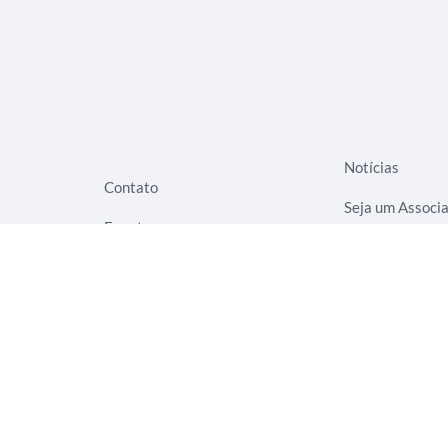
Notícias
Contato
Seja um Associ
Eventos
Termos de Uso
Rede Evangelizar
Aviso de Privac