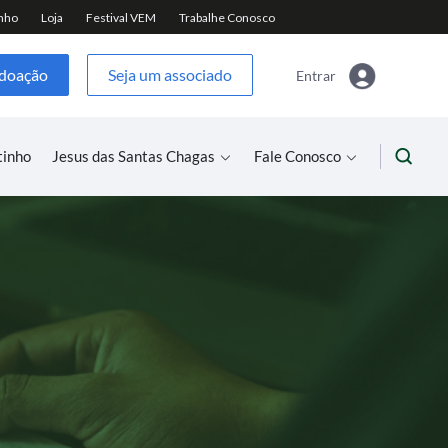
 doação
Seja um associado
Entrar
tinho
Jesus das Santas Chagas
Fale Conosco