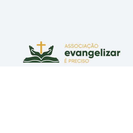
Associação Evangelizar É Preciso
Praça Senador Correia, 55 - CEP 80010-210 - Curitiba, PR
CNPJ: 07.634.465/0001-43