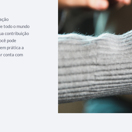
iação
 de todo o mundo
ua contribuição
ocê pode
 em prática a
ar conta com