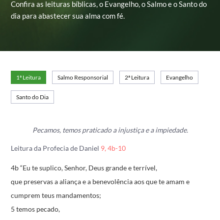
Confira as leituras bíblicas, o Evangelho, o Salmo e o Santo do
dia para abastecer sua alma com fé.
1ª Leitura
Salmo Responsorial
2ª Leitura
Evangelho
Santo do Dia
Pecamos, temos praticado a injustiça e a impiedade.
Leitura da Profecia de Daniel
9, 4b-10
4b “Eu te suplico, Senhor, Deus grande e terrível,
que preservas a aliança e a benevolência
aos que te amam e
cumprem teus mandamentos;
5 temos pecado,