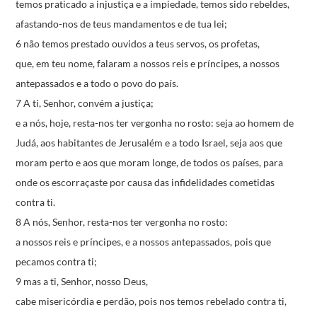
temos praticado a injustiça e a impiedade,
temos sido rebeldes,
afastando-nos de teus mandamentos e de tua lei;
6 não temos prestado ouvidos a teus servos, os profetas,
que, em teu nome,
falaram a nossos reis e príncipes,
a nossos
antepassados e a todo o povo do país.
7 A ti, Senhor, convém a justiça;
e a nós, hoje, resta-nos ter vergonha no rosto:
seja ao homem de
Judá,
aos habitantes de Jerusalém e a todo Israel,
seja aos que
moram perto e aos que moram longe,
de todos os países,
para
onde os escorraçaste
por causa das infidelidades cometidas
contra ti.
8 A nós, Senhor, resta-nos ter vergonha no rosto:
a nossos reis e príncipes, e a nossos antepassados,
pois que
pecamos contra ti;
9 mas a ti, Senhor, nosso Deus,
cabe misericórdia e perdão,
pois nos temos rebelado contra ti,