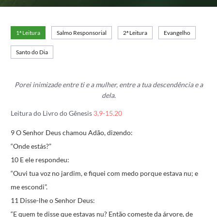
1ª Leitura
Salmo Responsorial
2ª Leitura
Evangelho
Santo do Dia
Porei inimizade entre ti e a mulher, entre a tua descendência e a
dela.
Leitura do Livro do Gênesis
3,9-15.20
9 O Senhor Deus chamou Adão, dizendo:
“Onde estás?”
10 E ele respondeu:
“Ouvi tua voz no jardim,
e fiquei com medo porque estava nu;
e
me escondi”.
11 Disse-lhe o Senhor Deus:
“E quem te disse que estavas nu?
Então comeste da árvore,
de