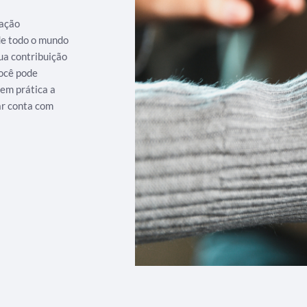
iação
 de todo o mundo
ua contribuição
ocê pode
 em prática a
ar conta com