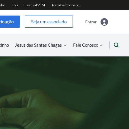
 doação
Seja um associado
Entrar
tinho
Jesus das Santas Chagas
Fale Conosco