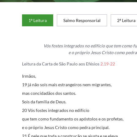
1ª Leitura
Salmo Responsorial
2ª Leitura
Vós fostes integrados no edifício que tem como 
e o próprio Jesus Cristo como pedra 
Leitura da Carta de São Paulo aos Efésios
2,19-22
Irmãos,
19 já não sois mais estrangeiros nem migrantes,
mas concidadãos dos santos.
Sois da família de Deus.
20 Vós fostes integrados no edifício
que tem como fundamento os apóstolos e os profetas,
e o próprio Jesus Cristo como pedra principal.
21 É nele que toda a construção se ajusta e se eleva