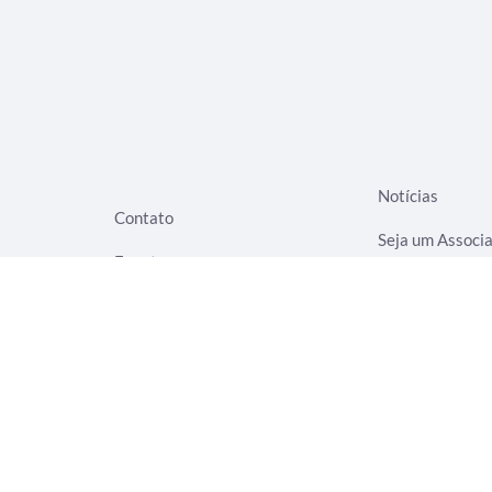
Notícias
Contato
Seja um Associ
Eventos
Termos de Uso
Rede Evangelizar
Aviso de Privac