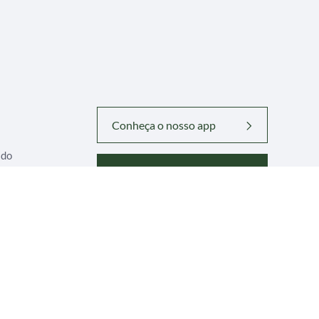
Conheça o nosso app
ado
Contribua com nossa Obra
idade