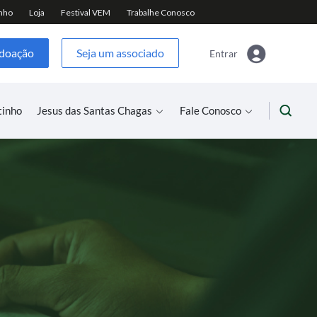
 doação
Seja um associado
Entrar
tinho
Jesus das Santas Chagas
Fale Conosco