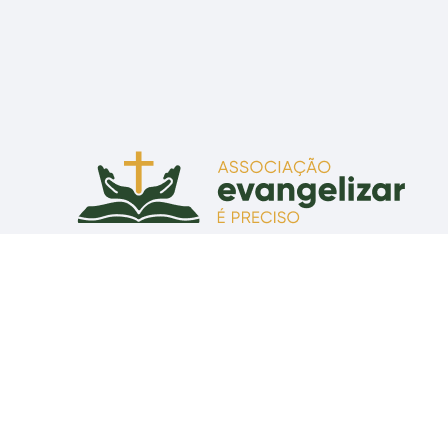
Associação Evangelizar É Preciso
Praça Senador Correia, 55 - CEP 80010-210 - Curitiba, PR
CNPJ: 07.634.465/0001-43