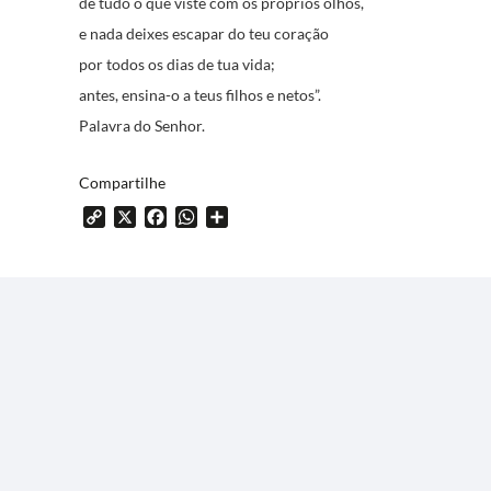
de tudo o que viste com os próprios olhos,
e nada deixes escapar do teu coração
por todos os dias de tua vida;
antes, ensina-o a teus filhos e netos”.
Palavra do Senhor.
Compartilhe
Copy
X
Facebook
WhatsApp
Share
Link