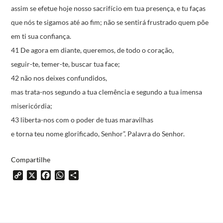
assim se efetue hoje
nosso sacrifício em tua presença,
e tu faças
que nós te sigamos até ao fim;
não se sentirá frustrado
quem põe
em ti sua confiança.
41 De agora em diante, queremos, de todo o coração,
seguir-te, temer-te, buscar tua face;
42 não nos deixes confundidos,
mas trata-nos segundo a tua clemência
e segundo a tua imensa
misericórdia;
43 liberta-nos com o poder de tuas maravilhas
e torna teu nome glorificado, Senhor”.
Palavra do Senhor.
Compartilhe
Copy
X
Facebook
WhatsApp
Share
Link