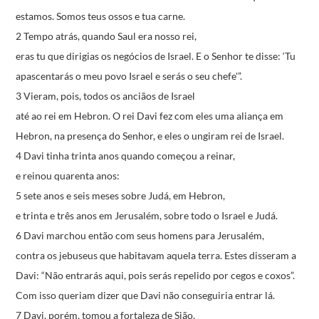
estamos. Somos teus ossos e tua carne.
2 Tempo atrás, quando Saul era nosso rei,
eras tu que dirigias os negócios de Israel.
E o Senhor te disse:
‘Tu
apascentarás o meu povo Israel
e serás o seu chefe'”.
3 Vieram, pois, todos os anciãos de Israel
até ao rei em Hebron.
O rei Davi fez com eles uma aliança em
Hebron,
na presença do Senhor,
e eles o ungiram rei de Israel.
4 Davi tinha trinta anos quando começou a reinar,
e reinou quarenta anos:
5 sete anos e seis meses sobre Judá, em Hebron,
e trinta e três anos em Jerusalém, sobre todo o Israel e Judá.
6 Davi marchou então com seus homens para Jerusalém,
contra os jebuseus que habitavam aquela terra.
Estes disseram a
Davi:
“Não entrarás aqui, pois serás repelido por cegos e coxos”.
Com isso queriam dizer que Davi não conseguiria entrar lá.
7 Davi, porém, tomou a fortaleza de Sião,