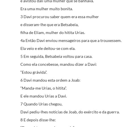
e avistou dali uma mulher que se banhava.
Era uma mulher muito bonita.
3 Davi procurou saber quem era essa mulher
e disseram-lhe que era Betsabeia,
filha de Eliam, mulher do hitita Urias.
4a Então Davi enviou mensageiros para que a trouxessem.
Ela veio e ele deitou-se com ela.
5 Em seguida, Betsabeia voltou para casa.
Como ela concebesse, mandou dizer a Davi:
“Estou grávida”.
6 Davi mandou esta ordem a Joab:
“Manda-me Urias, o hitita”.
E ele mandou Urias a Davi.
7 Quando Urias chegou,
Davi pediu-lhes notícias de Joab, do exército e da guerra.
8 E depois disse-lhe: