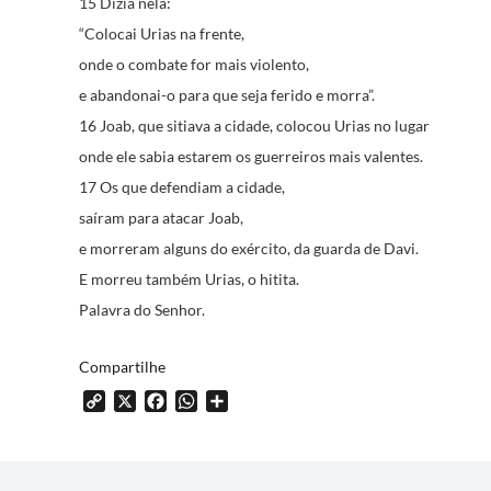
15 Dizia nela:
“Colocai Urias na frente,
onde o combate for mais violento,
e abandonai-o para que seja ferido e morra”.
16 Joab, que sitiava a cidade, colocou Urias no lugar
onde ele sabia estarem os guerreiros mais valentes.
17 Os que defendiam a cidade,
saíram para atacar Joab,
e morreram alguns do exército, da guarda de Davi.
E morreu também Urias, o hitita.
Palavra do Senhor.
Compartilhe
Copy
X
Facebook
WhatsApp
Share
Link