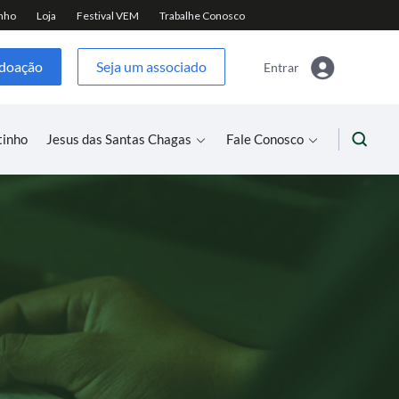
 doação
Seja um associado
Entrar
tinho
Jesus das Santas Chagas
Fale Conosco