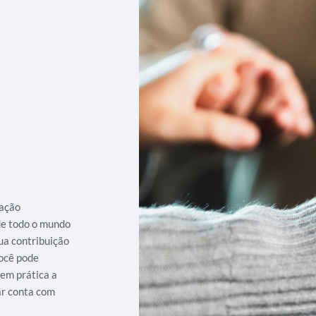
iação
 de todo o mundo
ua contribuição
ocê pode
 em prática a
ar conta com