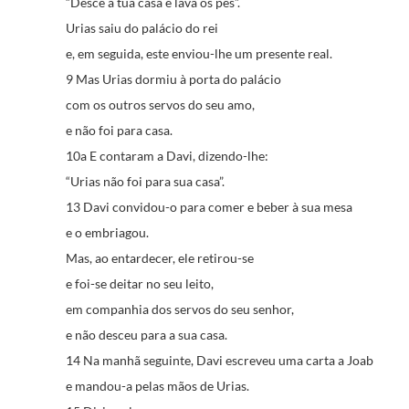
“Desce à tua casa e lava os pés”.
Urias saiu do palácio do rei
e, em seguida, este enviou-lhe um presente real.
9 Mas Urias dormiu à porta do palácio
com os outros servos do seu amo,
e não foi para casa.
10a E contaram a Davi, dizendo-lhe:
“Urias não foi para sua casa”.
13 Davi convidou-o para comer e beber à sua mesa
e o embriagou.
Mas, ao entardecer, ele retirou-se
e foi-se deitar no seu leito,
em companhia dos servos do seu senhor,
e não desceu para a sua casa.
14 Na manhã seguinte, Davi escreveu uma carta a Joab
e mandou-a pelas mãos de Urias.