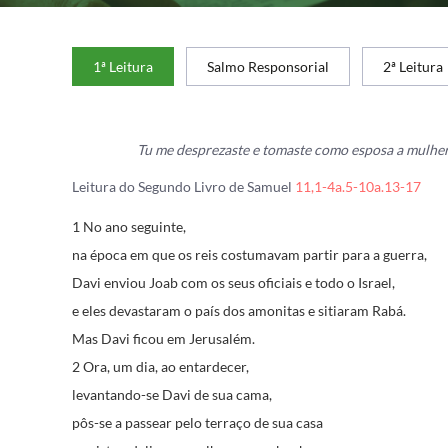
1ª Leitura
Salmo Responsorial
2ª Leitura
Tu me desprezaste e tomaste como esposa a mulher 
Leitura do Segundo Livro de Samuel
11,1-4a.5-10a.13-17
1 No ano seguinte,
na época em que os reis costumavam partir para a guerra,
Davi enviou Joab com os seus oficiais e todo o Israel,
e eles devastaram o país dos amonitas e sitiaram Rabá.
Mas Davi ficou em Jerusalém.
2 Ora, um dia, ao entardecer,
levantando-se Davi de sua cama,
pôs-se a passear pelo terraço de sua casa