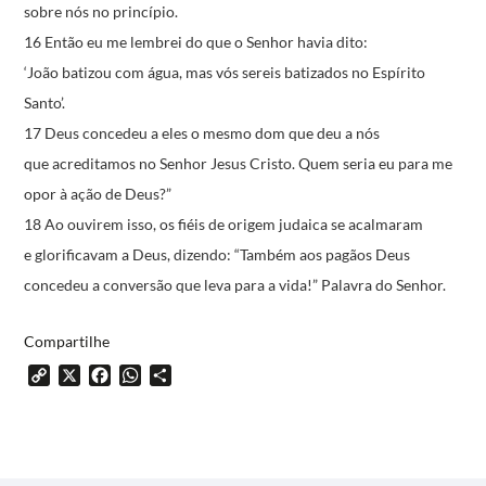
sobre nós no princípio.
16 Então eu me lembrei do que o Senhor havia dito:
‘João batizou com água,
mas vós sereis batizados no Espírito
Santo’.
17 Deus concedeu a eles o mesmo dom que deu a nós
que acreditamos no Senhor Jesus Cristo.
Quem seria eu para me
opor à ação de Deus?”
18 Ao ouvirem isso, os fiéis de origem judaica se acalmaram
e glorificavam a Deus, dizendo:
“Também aos pagãos Deus
concedeu a conversão
que leva para a vida!”
Palavra do Senhor.
Compartilhe
Copy
X
Facebook
WhatsApp
Share
Link