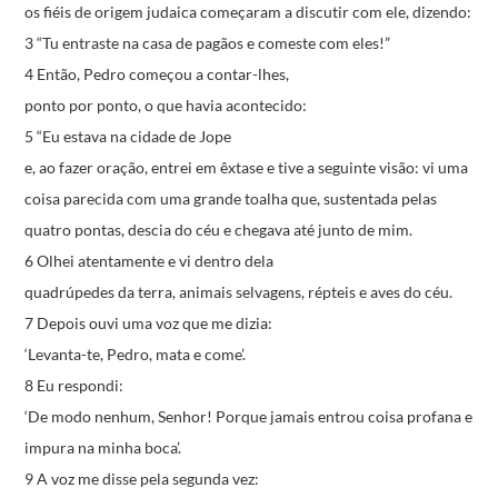
os fiéis de origem judaica
começaram a discutir com ele, dizendo:
3 “Tu entraste na casa de pagãos e comeste com eles!”
4 Então, Pedro começou a contar-lhes,
ponto por ponto, o que havia acontecido:
5 “Eu estava na cidade de Jope
e, ao fazer oração, entrei em êxtase
e tive a seguinte visão:
vi uma
coisa parecida com uma grande toalha
que, sustentada pelas
quatro pontas,
descia do céu e chegava até junto de mim.
6 Olhei atentamente e vi dentro dela
quadrúpedes da terra, animais selvagens,
répteis e aves do céu.
7 Depois ouvi uma voz que me dizia:
‘Levanta-te, Pedro, mata e come’.
8 Eu respondi:
‘De modo nenhum, Senhor!
Porque jamais entrou coisa profana e
impura
na minha boca’.
9 A voz me disse pela segunda vez: