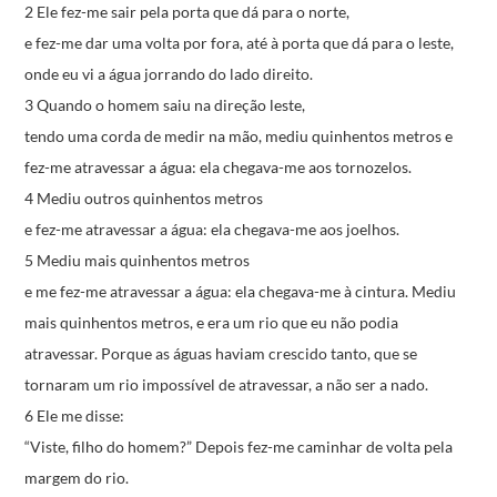
2 Ele fez-me sair pela porta que dá para o norte,
e fez-me dar uma volta por fora,
até à porta que dá para o leste,
onde eu vi a água jorrando do lado direito.
3 Quando o homem saiu na direção leste,
tendo uma corda de medir na mão,
mediu quinhentos metros
e
fez-me atravessar a água:
ela chegava-me aos tornozelos.
4 Mediu outros quinhentos metros
e fez-me atravessar a água:
ela chegava-me aos joelhos.
5 Mediu mais quinhentos metros
e me fez-me atravessar a água:
ela chegava-me à cintura.
Mediu
mais quinhentos metros,
e era um rio que eu não podia
atravessar.
Porque as águas haviam crescido tanto,
que se
tornaram um rio impossível de atravessar,
a não ser a nado.
6 Ele me disse:
“Viste, filho do homem?”
Depois fez-me caminhar de volta pela
margem do rio.