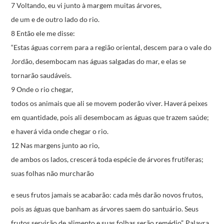
7 Voltando, eu vi junto à margem muitas árvores,
de um e de outro lado do rio.
8 Então ele me disse:
“Estas águas correm para a região oriental,
descem para o vale do
Jordão,
desembocam nas águas salgadas do mar,
e elas se
tornarão saudáveis.
9 Onde o rio chegar,
todos os animais que ali se movem poderão viver.
Haverá peixes
em quantidade,
pois ali desembocam as águas que trazem saúde;
e haverá vida onde chegar o rio.
12 Nas margens junto ao rio,
de ambos os lados,
crescerá toda espécie de árvores frutíferas;
suas folhas não murcharão
e seus frutos jamais se acabarão:
cada mês darão novos frutos,
pois as águas que banham as árvores saem do santuário.
Seus
frutos servirão de alimento
e suas folhas serão remédio”.
Palavra