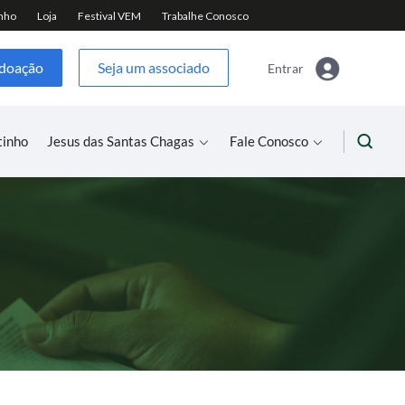
 doação
Seja um associado
Entrar
tinho
Jesus das Santas Chagas
Fale Conosco