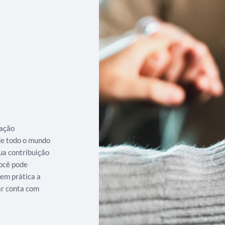
iação
 de todo o mundo
ua contribuição
ocê pode
 em prática a
ar conta com