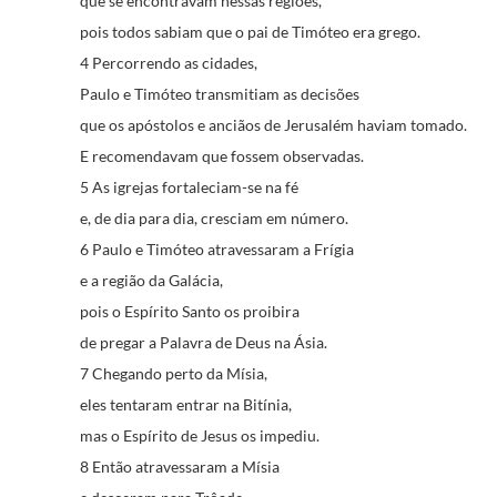
que se encontravam nessas regiões,
pois todos sabiam que o pai de Timóteo era grego.
4 Percorrendo as cidades,
Paulo e Timóteo transmitiam as decisões
que os apóstolos e anciãos de Jerusalém haviam tomado.
E recomendavam que fossem observadas.
5 As igrejas fortaleciam-se na fé
e, de dia para dia, cresciam em número.
6 Paulo e Timóteo atravessaram a Frígia
e a região da Galácia,
pois o Espírito Santo os proibira
de pregar a Palavra de Deus na Ásia.
7 Chegando perto da Mísia,
eles tentaram entrar na Bitínia,
mas o Espírito de Jesus os impediu.
8 Então atravessaram a Mísia