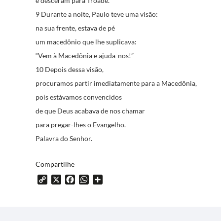
e desceram para Trôade.
9 Durante a noite, Paulo teve uma visão:
na sua frente, estava de pé
um macedônio que lhe suplicava:
“Vem à Macedônia e ajuda-nos!”
10 Depois dessa visão,
procuramos partir imediatamente para a Macedônia,
pois estávamos convencidos
de que Deus acabava de nos chamar
para pregar-lhes o Evangelho.
Palavra do Senhor.
Compartilhe
Copy
X
Facebook
WhatsApp
Share
Link