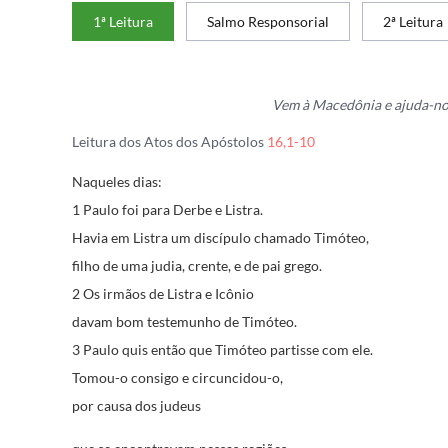
1ª Leitura
Salmo Responsorial
2ª Leitura
Vem à Macedônia e ajuda-no
Leitura dos Atos dos Apóstolos
16,1-10
Naqueles dias:
1 Paulo foi para Derbe e Listra.
Havia em Listra um discípulo chamado Timóteo,
filho de uma judia, crente, e de pai grego.
2 Os irmãos de Listra e Icônio
davam bom testemunho de Timóteo.
3 Paulo quis então que Timóteo partisse com ele.
Tomou-o consigo e circuncidou-o,
por causa dos judeus