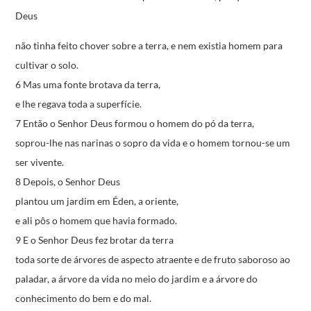
Deus
não tinha feito chover sobre a terra,
e nem existia homem para
cultivar o solo.
6 Mas uma fonte brotava da terra,
e lhe regava toda a superfície.
7 Então o Senhor Deus formou o homem do pó da terra,
soprou-lhe nas narinas o sopro da vida
e o homem tornou-se um
ser vivente.
8 Depois, o Senhor Deus
plantou um jardim em Éden, a oriente,
e ali pôs o homem que havia formado.
9 E o Senhor Deus fez brotar da terra
toda sorte de árvores de aspecto atraente
e de fruto saboroso ao
paladar,
a árvore da vida no meio do jardim
e a árvore do
conhecimento do bem e do mal.