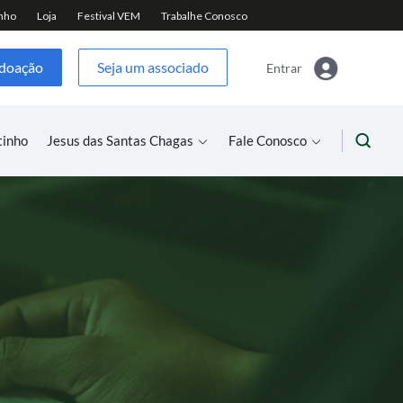
 doação
Seja um associado
Entrar
tinho
Jesus das Santas Chagas
Fale Conosco