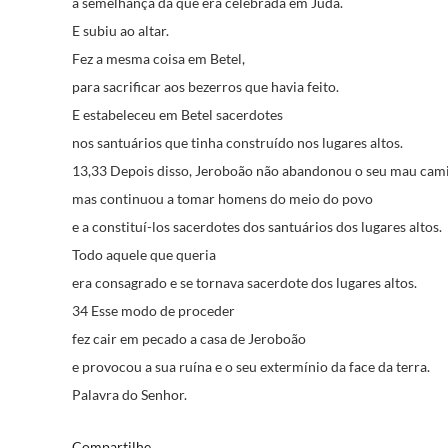
à semelhança da que era celebrada em Judá.
E subiu ao altar.
Fez a mesma coisa em Betel,
para sacrificar aos bezerros que havia feito.
E estabeleceu em Betel sacerdotes
nos santuários que tinha construído nos lugares altos.
13,33 Depois disso, Jeroboão não abandonou o seu mau cam
mas continuou a tomar homens do meio do povo
e a constituí-los sacerdotes dos santuários dos lugares altos.
Todo aquele que queria
era consagrado e se tornava sacerdote dos lugares altos.
34 Esse modo de proceder
fez cair em pecado a casa de Jeroboão
e provocou a sua ruína e o seu extermínio da face da terra.
Palavra do Senhor.
Compartilhe