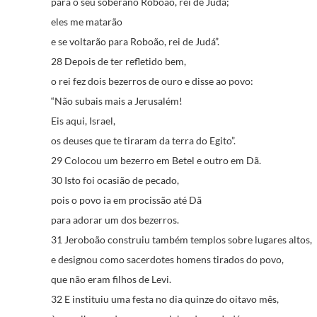
para o seu soberano Roboão, rei de Judá;
eles me matarão
e se voltarão para Roboão, rei de Judá”.
28 Depois de ter refletido bem,
o rei fez dois bezerros de ouro e disse ao povo:
“Não subais mais a Jerusalém!
Eis aqui, Israel,
os deuses que te tiraram da terra do Egito”.
29 Colocou um bezerro em Betel e outro em Dã.
30 Isto foi ocasião de pecado,
pois o povo ia em procissão até Dã
para adorar um dos bezerros.
31 Jeroboão construiu também templos sobre lugares altos,
e designou como sacerdotes homens tirados do povo,
que não eram filhos de Levi.
32 E instituiu uma festa no dia quinze do oitavo mês,