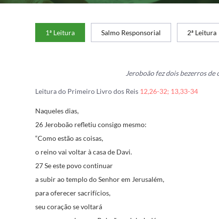
1ª Leitura
Salmo Responsorial
2ª Leitura
Jeroboão fez dois bezerros de 
Leitura do Primeiro Livro dos Reis
12,26-32; 13,33-34
Naqueles dias,
26 Jeroboão refletiu consigo mesmo:
“Como estão as coisas,
o reino vai voltar à casa de Davi.
27 Se este povo continuar
a subir ao templo do Senhor em Jerusalém,
para oferecer sacrifícios,
seu coração se voltará