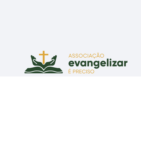
Associação Evangelizar É Preciso
Praça Senador Correia, 55 - CEP 80010-210 - Curitiba, PR
CNPJ: 07.634.465/0001-43