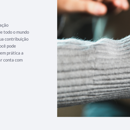
iação
 de todo o mundo
ua contribuição
ocê pode
 em prática a
ar conta com