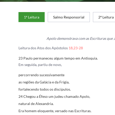
1ª Leitura
Salmo Responsorial
2ª Leitura
Apolo demonstrava com as Escrituras que J
Leitura dos Atos dos Apóstolos
18,23-28
23 Paulo permaneceu algum tempo em Antioquia.
Em seguida, partiu de novo,
percorrendo sucessivamente
as regiões da Galácia e da Frígia,
fortalecendo todos os discípulos.
24 Chegou a Éfeso um judeu chamado Apolo,
natural de Alexandria.
Era homem eloquente, versado nas Escrituras.