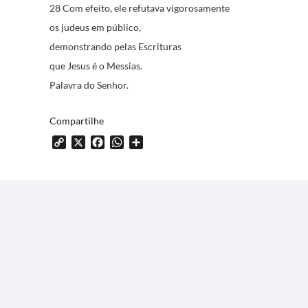
28 Com efeito, ele refutava vigorosamente
os judeus em público,
demonstrando pelas Escrituras
que Jesus é o Messias.
Palavra do Senhor.
Compartilhe
Copy
X
Facebook
WhatsApp
Share
Link