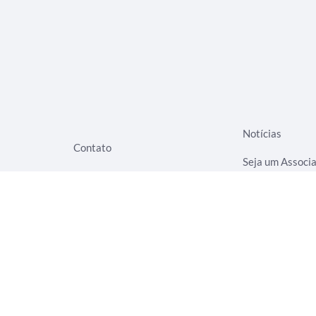
Notícias
Contato
Seja um Associ
Eventos
Termos de Uso
Rede Evangelizar
Aviso de Privac