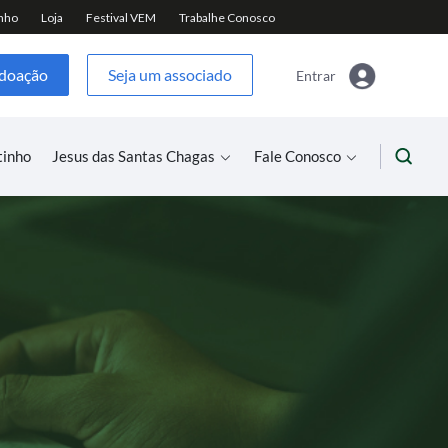
 doação
Seja um associado
Entrar
tinho
Jesus das Santas Chagas
Fale Conosco