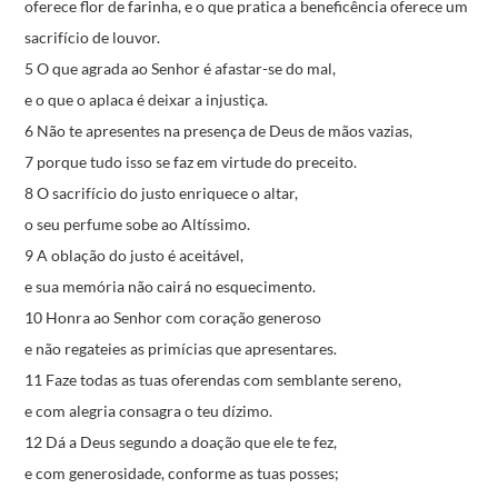
oferece flor de farinha,
e o que pratica a beneficência
oferece um
sacrifício de louvor.
5 O que agrada ao Senhor é afastar-se do mal,
e o que o aplaca é deixar a injustiça.
6 Não te apresentes na presença de Deus de mãos vazias,
7 porque tudo isso se faz em virtude do preceito.
8 O sacrifício do justo enriquece o altar,
o seu perfume sobe ao Altíssimo.
9 A oblação do justo é aceitável,
e sua memória não cairá no esquecimento.
10 Honra ao Senhor com coração generoso
e não regateies as primícias que apresentares.
11 Faze todas as tuas oferendas com semblante sereno,
e com alegria consagra o teu dízimo.
12 Dá a Deus segundo a doação que ele te fez,
e com generosidade, conforme as tuas posses;