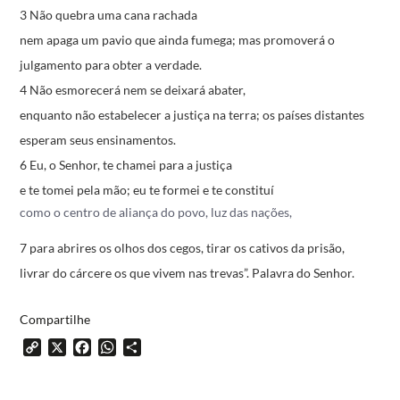
3 Não quebra uma cana rachada
nem apaga um pavio que ainda fumega;
mas promoverá o
julgamento para obter a verdade.
4 Não esmorecerá nem se deixará abater,
enquanto não estabelecer a justiça na terra;
os países distantes
esperam seus ensinamentos.
6 Eu, o Senhor, te chamei para a justiça
e te tomei pela mão; eu te formei e te constituí
como o centro de aliança do povo, luz das nações,
7 para abrires os olhos dos cegos, tirar os cativos da prisão,
livrar do cárcere os que vivem nas trevas”.
Palavra do Senhor.
Compartilhe
Copy
X
Facebook
WhatsApp
Share
Link