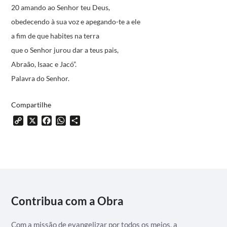
20 amando ao Senhor teu Deus,
obedecendo à sua voz e apegando-te a ele
a fim de que habites na terra
que o Senhor jurou dar a teus pais,
Abraão, Isaac e Jacó”.
Palavra do Senhor.
Compartilhe
Copy
X
Facebook
WhatsApp
Share
Link
Contribua com a Obra
Com a missão de evangelizar por todos os meios, a