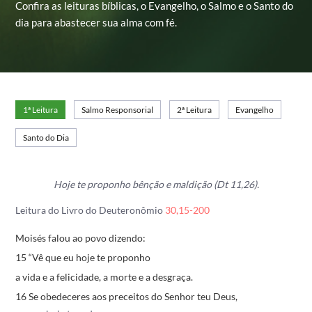
Confira as leituras bíblicas, o Evangelho, o Salmo e o Santo do
dia para abastecer sua alma com fé.
1ª Leitura
Salmo Responsorial
2ª Leitura
Evangelho
Santo do Dia
Hoje te proponho bênção e maldição (Dt 11,26).
Leitura do Livro do Deuteronômio
30,15-200
Moisés falou ao povo dizendo:
15 “Vê que eu hoje te proponho
a vida e a felicidade,
a morte e a desgraça.
16 Se obedeceres aos preceitos do Senhor teu Deus,