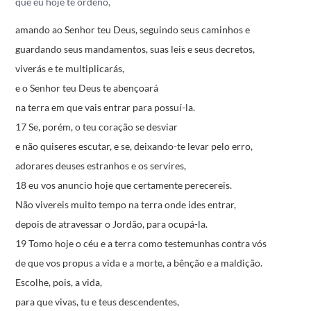
que eu hoje te ordeno,
amando ao Senhor teu Deus,
seguindo seus caminhos e
guardando seus mandamentos,
suas leis e seus decretos,
viverás e te multiplicarás,
e o Senhor teu Deus te abençoará
na terra em que vais entrar para possuí-la.
17 Se, porém, o teu coração se desviar
e não quiseres escutar,
e se, deixando-te levar pelo erro,
adorares deuses estranhos e os servires,
18 eu vos anuncio hoje que certamente perecereis.
Não vivereis muito tempo na terra onde ides entrar,
depois de atravessar o Jordão, para ocupá-la.
19 Tomo hoje o céu e a terra como testemunhas contra vós
de que vos propus a vida e a morte, a bênção e a maldição.
Escolhe, pois, a vida,
para que vivas, tu e teus descendentes,