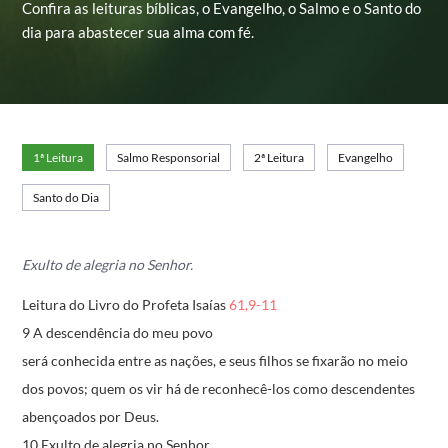
Confira as leituras bíblicas, o Evangelho, o Salmo e o Santo do
dia para abastecer sua alma com fé.
1ª Leitura
Salmo Responsorial
2ª Leitura
Evangelho
Santo do Dia
Exulto de alegria no Senhor.
Leitura do Livro do Profeta Isaías
61,9-11
9 A descendência do meu povo
será conhecida entre as nações,
e seus filhos se fixarão no meio
dos povos;
quem os vir há de reconhecê-los
como descendentes
abençoados por Deus.
10 Exulto de alegria no Senhor