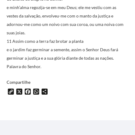
e minh’alma regozija-se em meu Deus;
ele me vestiu com as
vestes da salvação,
envolveu-me com o manto da justiça
e
adornou-me como um noivo com sua coroa,
ou uma noiva com
suas joias.
11 Assim como a terra faz brotar a planta
e o jardim faz germinar a semente,
assim o Senhor Deus fará
germinar a justiça
e a sua glória diante de todas as nações.
Palavra do Senhor.
Compartilhe
Copy
X
Facebook
WhatsApp
Share
Link