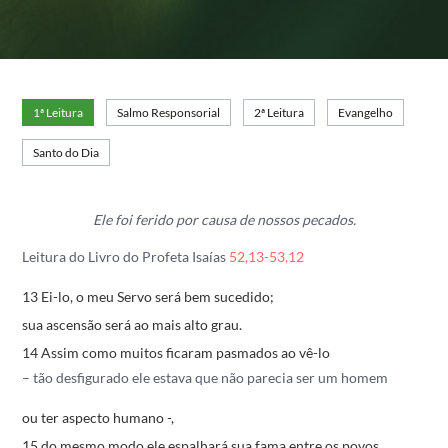
1ª Leitura
Salmo Responsorial
2ª Leitura
Evangelho
Santo do Dia
Ele foi ferido
por causa de nossos pecados.
Leitura do Livro do Profeta Isaías
52,13-53,12
13 Ei-lo, o meu Servo será bem sucedido;
sua ascensão será ao mais alto grau.
14 Assim como muitos ficaram pasmados ao vê-lo
– tão desfigurado ele estava que não parecia ser um homem
ou ter aspecto humano -,
15 do mesmo modo ele espalhará sua fama entre os povos.