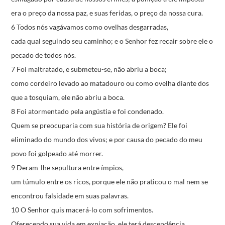
era o preço da nossa paz,
e suas feridas, o preço da nossa cura.
6 Todos nós vagávamos como ovelhas desgarradas,
cada qual seguindo seu caminho;
e o Senhor fez recair sobre ele
o
pecado de todos nós.
7 Foi maltratado, e submeteu-se, não abriu a boca;
como cordeiro levado ao matadouro
ou como ovelha diante dos
que a tosquiam,
ele não abriu a boca.
8 Foi atormentado pela angústia e foi condenado.
Quem se preocuparia com sua história de origem?
Ele foi
eliminado do mundo dos vivos;
e por causa do pecado do meu
povo
foi golpeado até morrer.
9 Deram-lhe sepultura entre ímpios,
um túmulo entre os ricos, porque ele não praticou o mal
nem se
encontrou falsidade em suas palavras.
10 O Senhor quis macerá-lo com sofrimentos.
Oferecendo sua vida em expiação,
ele terá descendência