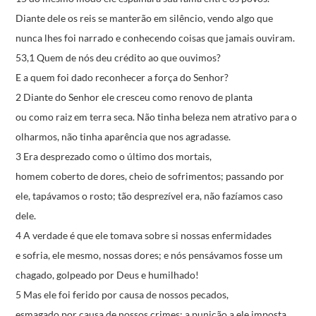
Diante dele os reis se manterão em silêncio,
vendo algo que
nunca lhes foi narrado
e conhecendo coisas que jamais ouviram.
53,1 Quem de nós deu crédito ao que ouvimos?
E a quem foi dado reconhecer a força do Senhor?
2 Diante do Senhor ele cresceu como renovo de planta
ou como raiz em terra seca.
Não tinha beleza nem atrativo para o
olharmos,
não tinha aparência que nos agradasse.
3 Era desprezado como o último dos mortais,
homem coberto de dores, cheio de sofrimentos;
passando por
ele, tapávamos o rosto;
tão desprezível era, não fazíamos caso
dele.
4 A verdade é que ele tomava sobre si nossas enfermidades
e sofria, ele mesmo, nossas dores;
e nós pensávamos fosse um
chagado,
golpeado por Deus e humilhado!
5 Mas ele foi ferido por causa de nossos pecados,
esmagado por causa de nossos crimes;
a punição a ele imposta