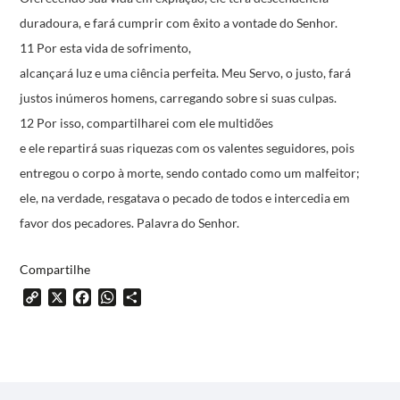
duradoura,
e fará cumprir com êxito a vontade do Senhor.
11 Por esta vida de sofrimento,
alcançará luz e uma ciência perfeita.
Meu Servo, o justo, fará
justos inúmeros homens,
carregando sobre si suas culpas.
12 Por isso, compartilharei com ele multidões
e ele repartirá suas riquezas com os valentes
seguidores, pois
entregou o corpo à morte,
sendo contado como um malfeitor;
ele, na verdade, resgatava o pecado de todos
e intercedia em
favor dos pecadores.
Palavra do Senhor.
Compartilhe
Copy
X
Facebook
WhatsApp
Share
Link